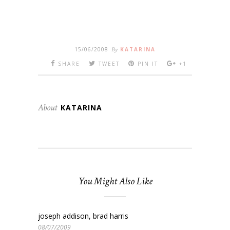
15/06/2008
By
KATARINA
SHARE
TWEET
PIN IT
+1
About
KATARINA
You Might Also Like
joseph addison, brad harris
08/07/2009