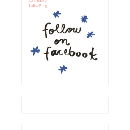
..translate
Lolita Blog!