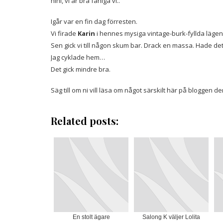
hihi, vi är bra fåniga vi..
Igår var en fin dag förresten.
Vi firade
Karin
i hennes mysiga vintage-burk-fyllda läge
Sen gick vi till någon skum bar. Drack en massa. Hade det
Jag cyklade hem…
Det gick mindre bra.
Säg till om ni vill läsa om något särskilt här på bloggen d
Related posts:
En stolt ägare
Salong K väljer Lolita