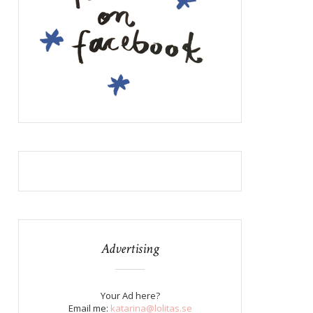
Advertising
Your Ad here?
Email me:
katarina@lolitas.se