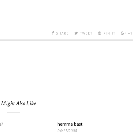
SHARE
TWEET
PIN IT
+1
 Might Also Like
u?
hemma bäst
04/11/2008