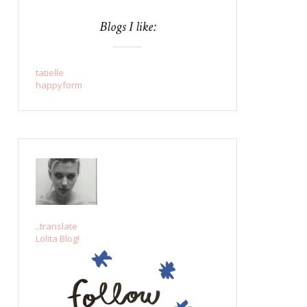
Blogs I like:
tatielle
happyform
..translate
Lolita Blog!