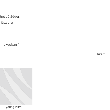
nhet på Söder.
 jättebra.
enna veckan :)
kram!
young lolita!