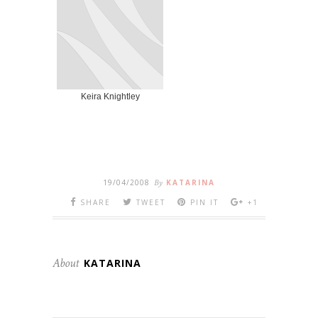
Keira Knightley
19/04/2008
By
KATARINA
SHARE
TWEET
PIN IT
+1
About
KATARINA