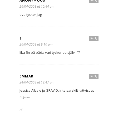
ANONYMOUS
Reply
26/04/2008 at 10:44 am
eva tycker jag
S
Reply
26/04/2008 at 9:10 am
lika fin på båda vad tycker du själv =)?
EMMAR
Reply
24/04/2008 at 12:47 pm
Jessica Alba e ju GRAVID, inte sarskilt rattvist av
dig……
:-(