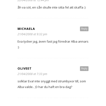
22/04/2008 at 12:44 pm
åh va söt, en sån skulle inte sitta fel att skaffa :)
MICHAELA
Reply
21/04/2008 at 9:32 pm
Eva tycker jag, även fast jag föredrar Alba annars
:)
OLIVEET
Reply
21/04/2008 at 7:33 pm
solklar Eva! inte snyggt med strumbyxor till, som
Alba valde.. ;D har du haft en bra dag?