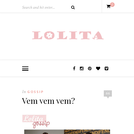
0
In
GOSSIP
66
Vem vem vem?