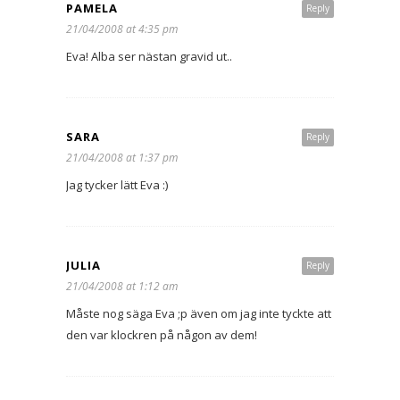
PAMELA
Reply
21/04/2008 at 4:35 pm
Eva! Alba ser nästan gravid ut..
SARA
Reply
21/04/2008 at 1:37 pm
Jag tycker lätt Eva :)
JULIA
Reply
21/04/2008 at 1:12 am
Måste nog säga Eva ;p även om jag inte tyckte att
den var klockren på någon av dem!