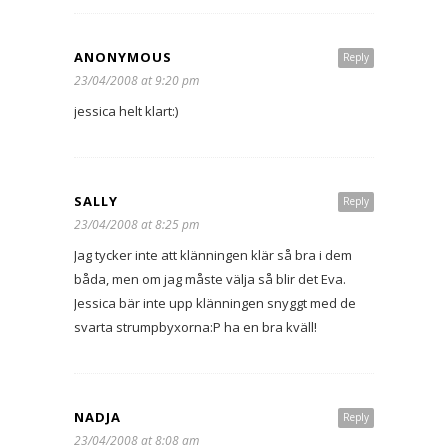
ANONYMOUS
Reply
23/04/2008 at 9:20 pm
jessica helt klart:)
SALLY
Reply
23/04/2008 at 8:25 pm
Jag tycker inte att klänningen klär så bra i dem
båda, men om jag måste välja så blir det Eva.
Jessica bär inte upp klänningen snyggt med de
svarta strumpbyxorna:P ha en bra kväll!
NADJA
Reply
23/04/2008 at 8:08 am