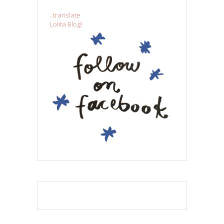
..translate
Lolita Blog!