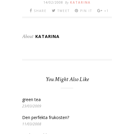
14/02/2008
By
KATARINA
SHARE
TWEET
PIN IT
+1
About
KATARINA
You Might Also Like
green tea
23/03/2009
Den perfekta frukosten?
11/03/2008