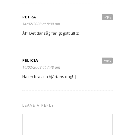
PETRA
Reply
14/02/2008 at 8:09 am
Åh! Det där såg farligt gott ut! :D
FELICIA
Reply
14/02/2008 at 7:48 am
Ha en bra alla hjärtans dag!=)
LEAVE A REPLY