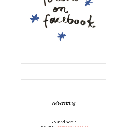
Advertising
Your Ad here?
Email me:
katarina@lolitas.se