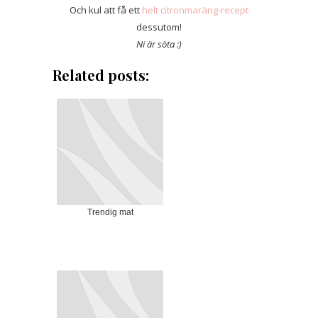
Och kul att få ett
helt citronmaräng-recept
dessutom!
Ni är söta
:)
Related posts:
Trendig mat