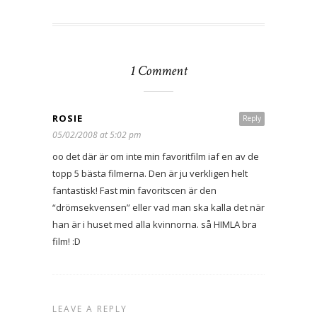
1 Comment
ROSIE
Reply
05/02/2008 at 5:02 pm
oo det där är om inte min favoritfilm iaf en av de
topp 5 bästa filmerna. Den är ju verkligen helt
fantastisk! Fast min favoritscen är den
“drömsekvensen” eller vad man ska kalla det när
han är i huset med alla kvinnorna. så HIMLA bra
film! :D
LEAVE A REPLY