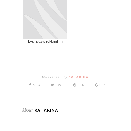
LVs nyaste reklamfilm
05/02/2008
By
KATARINA
SHARE
TWEET
PIN IT
+1
About
KATARINA