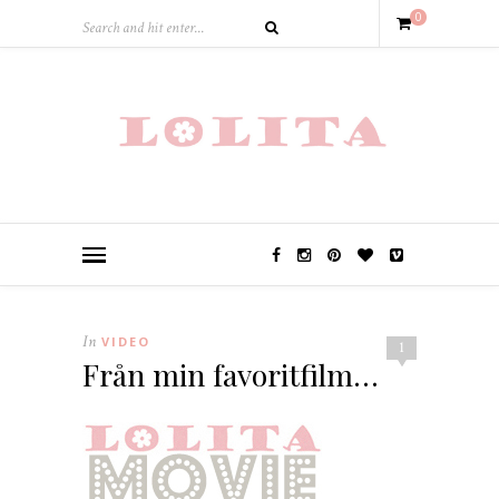
0
In
VIDEO
1
Från min favoritfilm…