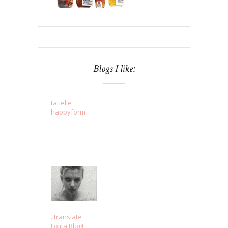
Blogs I like:
tatielle
happyform
..translate
Lolita Blog!