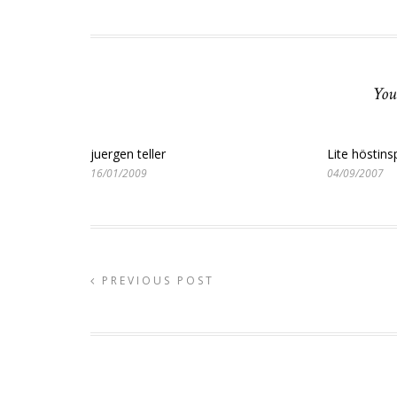
You
juergen teller
Lite höstinsp
16/01/2009
04/09/2007
PREVIOUS POST