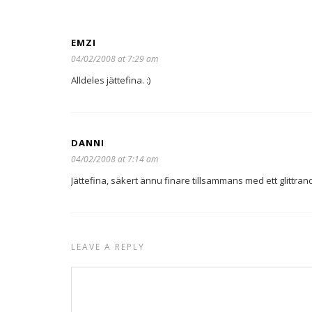
EMZI
04/02/2008 at 7:29 am
Alldeles jättefina. :)
DANNI
04/02/2008 at 7:14 am
Jättefina, säkert ännu finare tillsammans med ett glittrand
LEAVE A REPLY