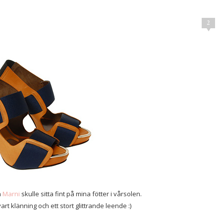
2
n
Marni
skulle sitta fint på mina fötter i vårsolen.
t klänning och ett stort glittrande leende :)