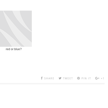
red or blue?
SHARE
TWEET
PIN IT
+1