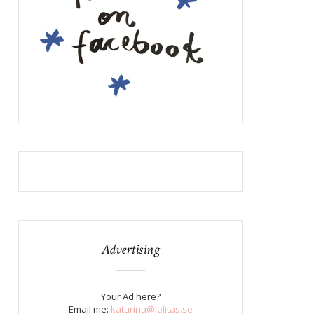
Advertising
Your Ad here?
Email me:
katarina@lolitas.se