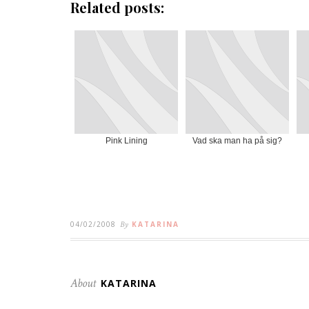
Related posts:
Pink Lining
Vad ska man ha på sig?
04/02/2008
By
KATARINA
About
KATARINA