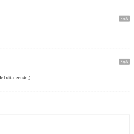
Reply
Reply
e Lolita leende ;)