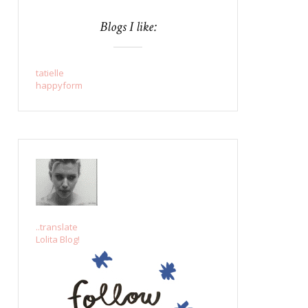
Blogs I like:
tatielle
happyform
..translate
Lolita Blog!