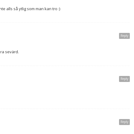
Inte alls så ytlig som man kan tro :)
Reply
ra sevärd.
Reply
Reply