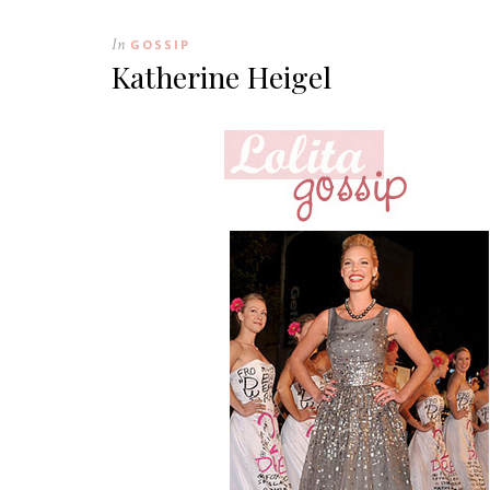
In
GOSSIP
Katherine Heigel