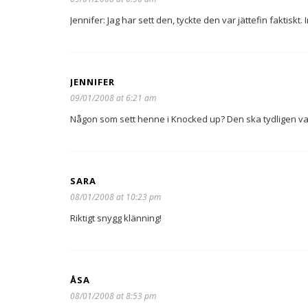
Jennifer: Jag har sett den, tyckte den var jättefin faktiskt. 
JENNIFER
09/01/2008 at 6:21 am
Någon som sett henne i Knocked up? Den ska tydligen va
SARA
08/01/2008 at 10:23 pm
Riktigt snygg klänning!
ÅSA
08/01/2008 at 8:53 pm