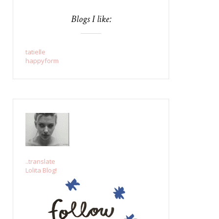
Blogs I like:
tatielle
happyform
..translate
Lolita Blog!