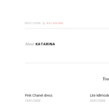
08/01/2008
By
KATARINA
About
KATARINA
You
Pink Chanel dress
Lite killmod
19/01/2008
30/01/2008