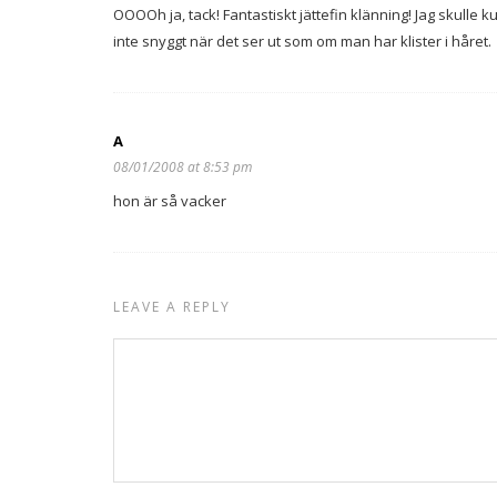
OOOOh ja, tack! Fantastiskt jättefin klänning! Jag skulle k
inte snyggt när det ser ut som om man har klister i håret.
A
08/01/2008 at 8:53 pm
hon är så vacker
LEAVE A REPLY