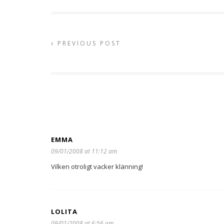
PREVIOUS POST
EMMA
09/01/2008 at 11:12 am
Vilken otroligt vacker klänning!
LOLITA
09/01/2008 at 6:56 am