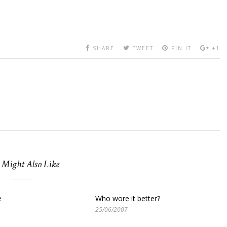
SHARE
TWEET
PIN IT
+1
 Might Also Like
e
Who wore it better?
25/06/2007