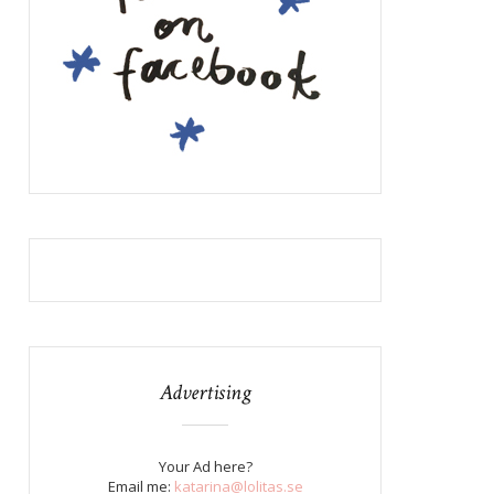
Advertising
Your Ad here?
Email me:
katarina@lolitas.se