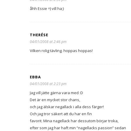
åhh Essie =) vill ha;)
THERÉSE
04/01/2008 at 2:46 pm
Vilken rolig tävling. hoppas hoppas!
EBBA
04/01/2008 at 2:23 pm
Jag vill jätte gärna vara med :D
Det är en mycket stor chans,
och jag älskar negallack i alla dess färger!
Och jag tror säkert att du har en fin
favorit. Mina nagellack har dessutom börjar troka,
efter som jag har haft min “nagellacks passion” sedan