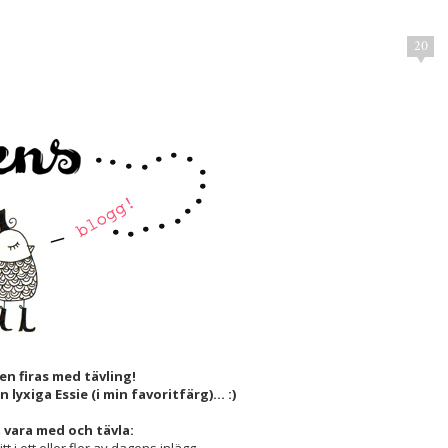
20
n firas med tävling!
 lyxiga Essie (i min favoritfärg)… :)
t vara med och tävla: