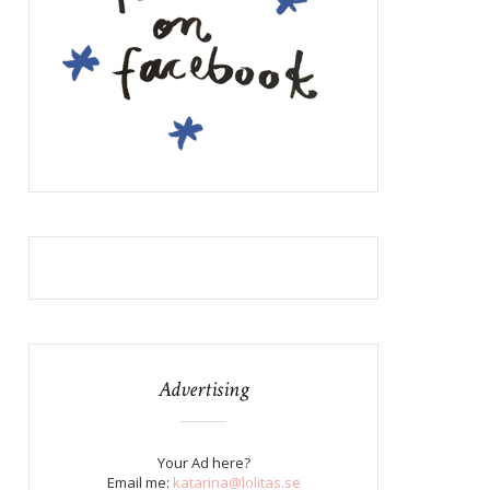
Advertising
Your Ad here?
Email me:
katarina@lolitas.se