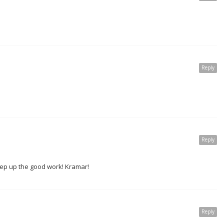
Reply
Reply
Keep up the good work! Kramar!
Reply