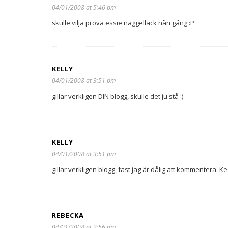
04/01/2008 at 5:46 pm
skulle vilja prova essie naggellack nån gång :P
KELLY
04/01/2008 at 3:51 pm
gillar verkligen DIN blogg, skulle det ju stå :)
KELLY
04/01/2008 at 3:51 pm
gillar verkligen blogg, fast jag är dålig att kommentera. 
REBECKA
04/01/2008 at 2:56 pm