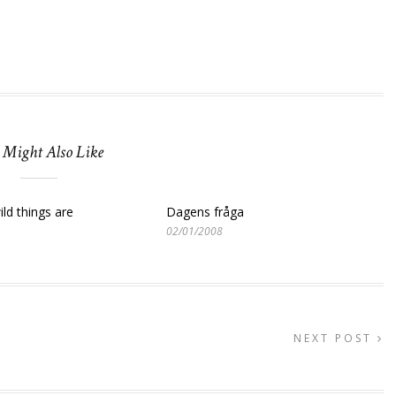
 Might Also Like
ld things are
Dagens fråga
02/01/2008
NEXT POST