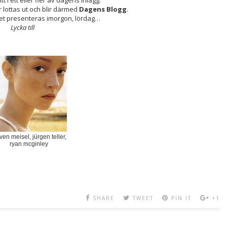
 i ett eller fler av dagens inlägg.
lottas ut och blir därmed
Dagens Blogg
.
et presenteras imorgon, lördag…
Lycka till
ven meisel, jürgen teller,
ryan mcginley
SHARE
TWEET
PIN IT
+1