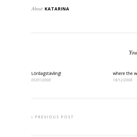
About
KATARINA
You
Lördagstävling!
where the wi
05/01/2008
18/12/2008
PREVIOUS POST