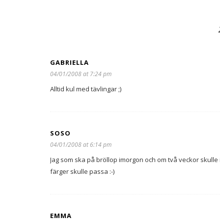
GABRIELLA
04/01/2008 at 7:24 pm
Alltid kul med tävlingar ;)
SOSO
04/01/2008 at 6:14 pm
Jag som ska på bröllop imorgon och om två veckor skulle i
färger skulle passa :-)
EMMA