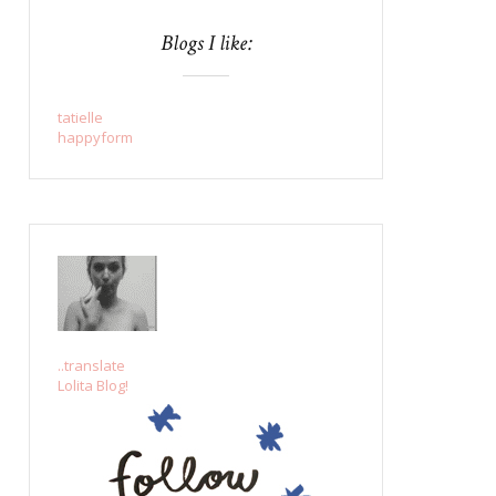
Blogs I like:
tatielle
happyform
..translate
Lolita Blog!