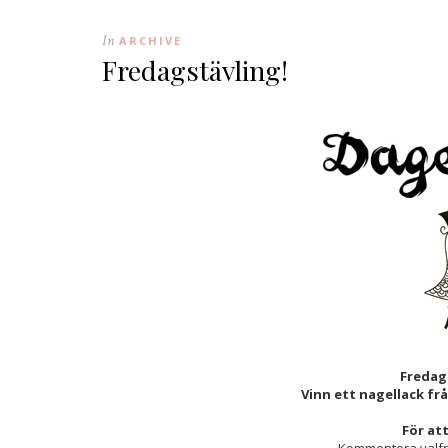
In
ARCHIVE
Fredagstävling!
Fredage
Vinn ett nagellack från
För at