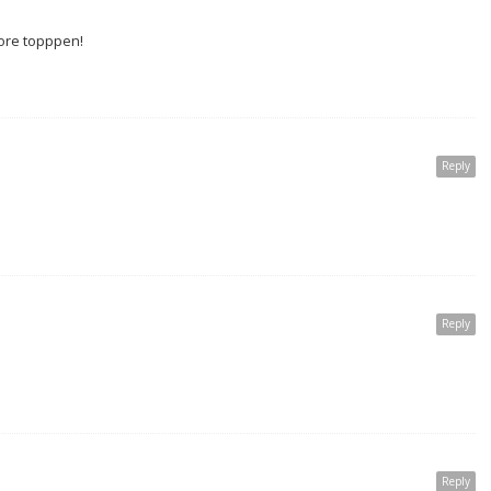
vore topppen!
Reply
Reply
Reply