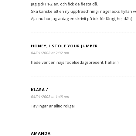
jag gick i 1-2:an, och fick de flesta då.
Ska kanske att en ny uppfräschning i nagellacks hyllan 
Aja, nu har jag antagien skrivit på tok för långt, hej då! :)
HONEY, I STOLE YOUR JUMPER
04/01/2008 at 2:02 pm
hade varit en najs födelsedagspresent, haha! :)
KLARA /
04/01/2008 at 1:48 pm
Tävlingar är alltid roliga!
AMANDA