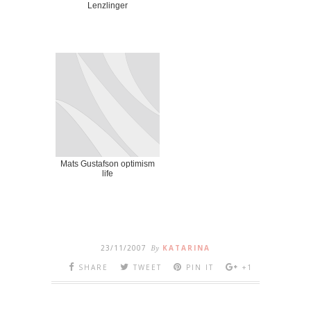
Lenzlinger
Mats Gustafson optimism
life
23/11/2007
By
KATARINA
SHARE
TWEET
PIN IT
+1