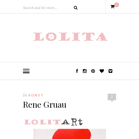
0
In
KONST
2
Rene Gruau