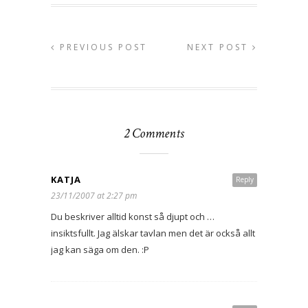
PREVIOUS POST
NEXT POST
2 Comments
KATJA
Reply
23/11/2007 at 2:27 pm
Du beskriver alltid konst så djupt och …
insiktsfullt. Jag älskar tavlan men det är också allt
jag kan säga om den. :P