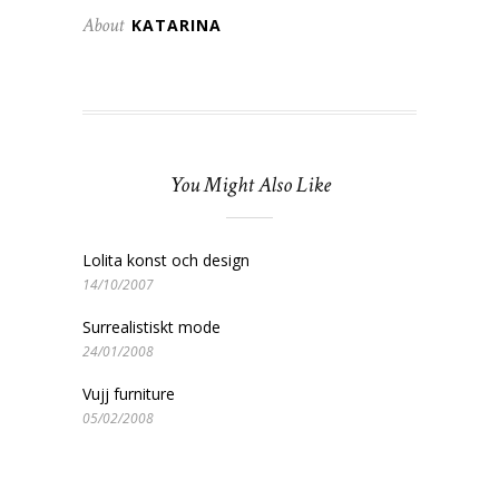
About
KATARINA
You Might Also Like
Lolita konst och design
14/10/2007
Surrealistiskt mode
24/01/2008
Vujj furniture
05/02/2008