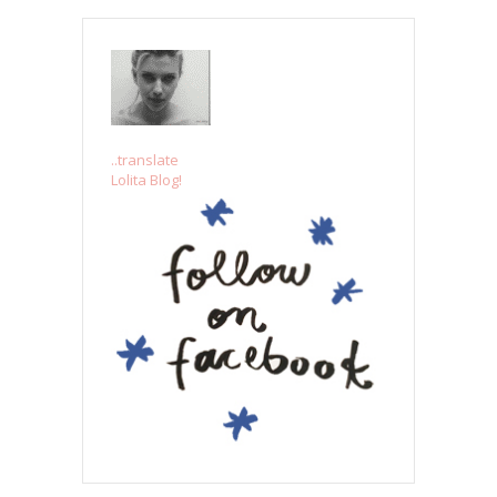
..translate
Lolita Blog!