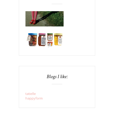
Blogs I like:
tatielle
happyform