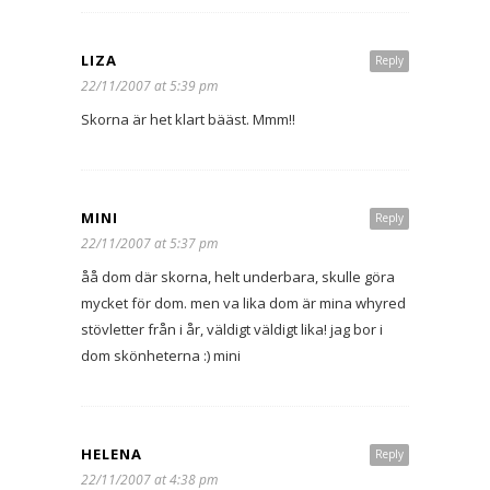
LIZA
Reply
22/11/2007 at 5:39 pm
Skorna är het klart bääst. Mmm!!
MINI
Reply
22/11/2007 at 5:37 pm
åå dom där skorna, helt underbara, skulle göra
mycket för dom. men va lika dom är mina whyred
stövletter från i år, väldigt väldigt lika! jag bor i
dom skönheterna :) mini
HELENA
Reply
22/11/2007 at 4:38 pm