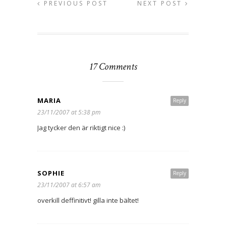
PREVIOUS POST
NEXT POST
17 Comments
MARIA
Reply
23/11/2007 at 5:38 pm
Jag tycker den är riktigt nice :)
SOPHIE
Reply
23/11/2007 at 6:57 am
overkill deffinitivt! gilla inte bältet!