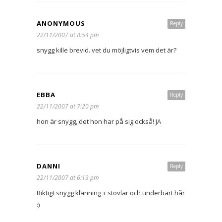
ANONYMOUS
Reply
22/11/2007 at 8:54 pm
snygg kille brevid. vet du möjligtvis vem det är?
EBBA
Reply
22/11/2007 at 7:20 pm
hon är snygg, det hon har på sig också! JA
DANNI
Reply
22/11/2007 at 6:13 pm
Riktigt snygg klänning + stövlar och underbart hår
:)