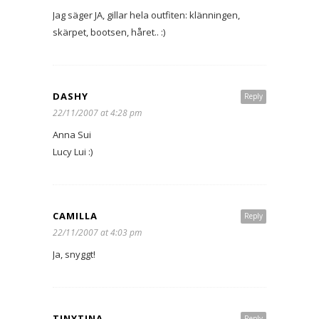
Jag säger JA, gillar hela outfiten: klänningen,
skärpet, bootsen, håret.. :)
DASHY
Reply
22/11/2007 at 4:28 pm
Anna Sui
Lucy Lui :)
CAMILLA
Reply
22/11/2007 at 4:03 pm
Ja, snyggt!
TINYTINA
Reply