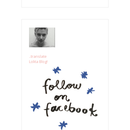
..translate
Lolita Blog!