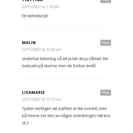
22/11/2007 at 1:14 pm
Ett definitivt JA!
MALIN
Reply
22/11/2007 at 12:08 pm
underbar klänning. så ett ja blir de ju såklart. lite
tveksam på skorna. men de funkar ändå
LISAMARIE
Reply
22/11/2007 at 11:12 am
Tycker verkligen att outfiten är lite overkill, men
på henne ser den av någon anledningen rätt bra
ut :)