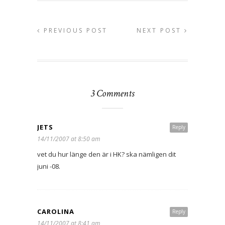
PREVIOUS POST
NEXT POST
3 Comments
JETS
Reply
14/11/2007 at 8:50 am
vet du hur länge den är i HK? ska nämligen dit
juni -08.
CAROLINA
Reply
14/11/2007 at 8:41 am