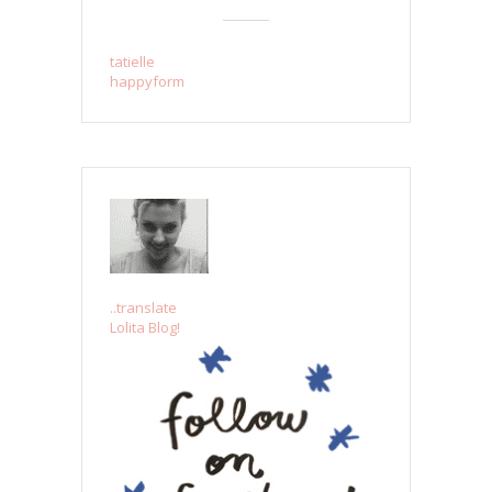
tatielle
happyform
..translate
Lolita Blog!