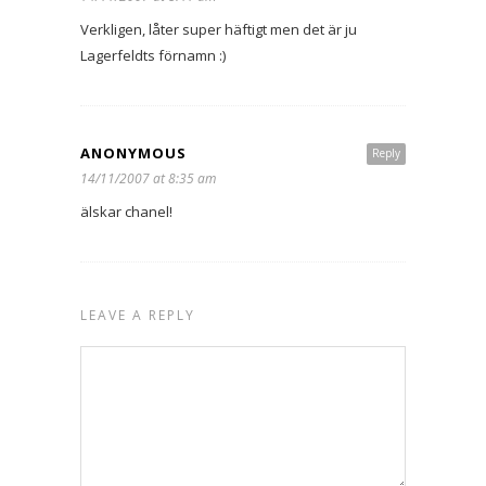
Verkligen, låter super häftigt men det är ju
Lagerfeldts förnamn :)
ANONYMOUS
Reply
14/11/2007 at 8:35 am
älskar chanel!
LEAVE A REPLY