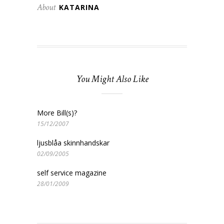
About
KATARINA
You Might Also Like
More Bill(s)?
15/12/2007
ljusblåa skinnhandskar
02/09/2005
self service magazine
28/01/2009