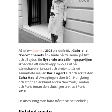
På tal om
Chanel
…
2008
blir definitivt
Gabrielle
"Coco" Chanels
år – både på museum, på film
och till sjöss. En
flytande utställningspavlijon
liknandes ett rymdskepp skickas ut på
världshaven i januari och projektet är ett
samarbete mellan
Karl Lagerfeld
och arkitekten
Zaha Hadid
. Avseglingen sker från Hongkong
och stoppen är bland andra New York, London
och Paris innan den slutsligen ankras i Paris
2010
.
En utställning man bara måste se helt enkelt :)
Related posts: