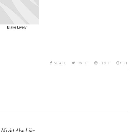
Blake Lively
SHARE
TWEET
PIN IT
+1
 Might Also Like