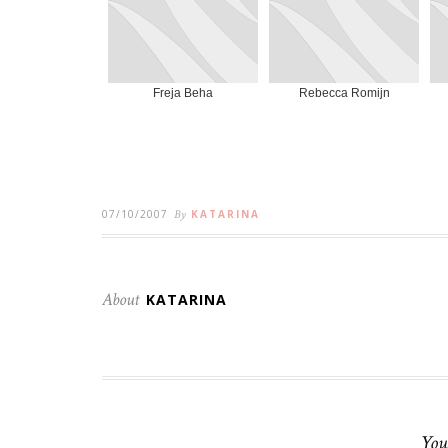
Freja Beha
Rebecca Romijn
07/10/2007
By
KATARINA
About
KATARINA
You