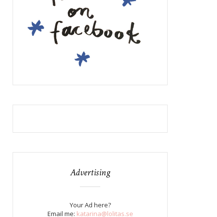
Advertising
Your Ad here?
Email me:
katarina@lolitas.se