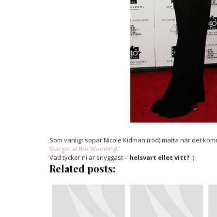
Som vanligt sopar Nicole Kidman (röd) matta när det komme
Margot at the Wedding
‘.
Vad tycker ni är snyggast –
helsvart ellet vitt?
:)
Related posts: