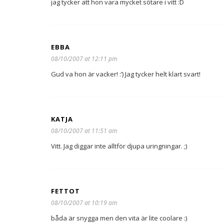
jag tycker att hon vara mycket sötare i vitt :D
EBBA
08/10/2007 at 12:11 pm
Gud va hon är vacker! :’) Jag tycker helt klart svart!
KATJA
08/10/2007 at 11:51 am
Vitt. Jag diggar inte alltför djupa uringningar. ;)
FETTOT
08/10/2007 at 10:19 am
båda är snygga men den vita är lite coolare :)