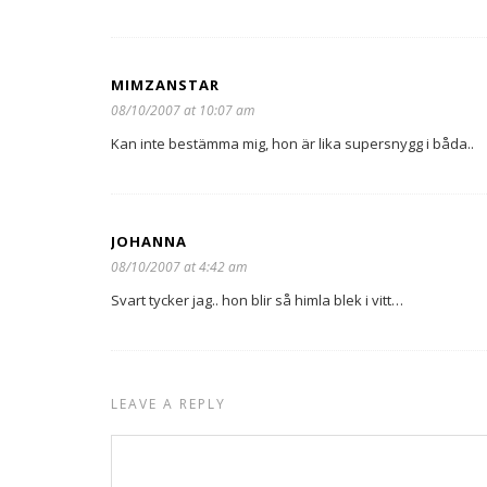
MIMZANSTAR
08/10/2007 at 10:07 am
Kan inte bestämma mig, hon är lika supersnygg i båda..
JOHANNA
08/10/2007 at 4:42 am
Svart tycker jag.. hon blir så himla blek i vitt…
LEAVE A REPLY