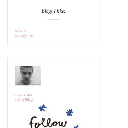
Blogs I like:
tatielle
happyform
..translate
Lolita Blog!