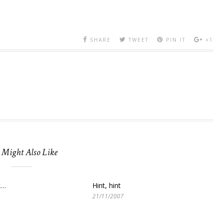
SHARE
TWEET
PIN IT
+1
 Might Also Like
t…
Hint, hint
21/11/2007