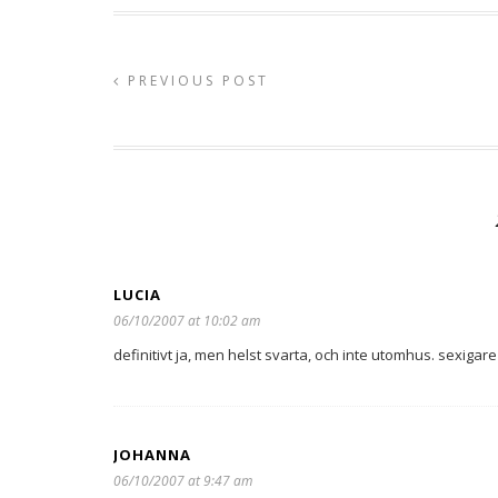
PREVIOUS POST
LUCIA
06/10/2007 at 10:02 am
definitivt ja, men helst svarta, och inte utomhus. sexiga
JOHANNA
06/10/2007 at 9:47 am