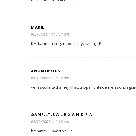
MARIE
05/10/2007 at 6:37 pm
DEt känns aningen porrigt tycker jag ;P
ANONYMOUS
05/10/2007 at 6:32 pm
vem skulle tacka nej till att trippa runt i dem en söndags
&AMP;LT;3 A L E X A N D R A
05/10/2007 at 6:18 pm
hmmmm…. svårt val :P