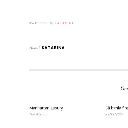
05/10/2007
By
KATARINA
About
KATARINA
You
Manhattan Luxury
Så himla fin
16/04/2006
29/12/2007