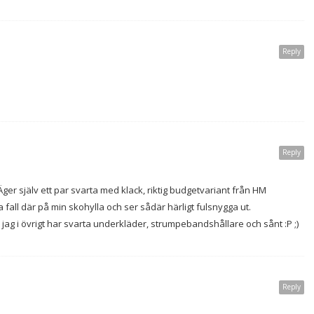
Reply
Reply
. Äger själv ett par svarta med klack, riktig budgetvariant från HM
la fall där på min skohylla och ser sådär härligt fulsnygga ut.
ag i övrigt har svarta underkläder, strumpebandshållare och sånt :P ;)
Reply