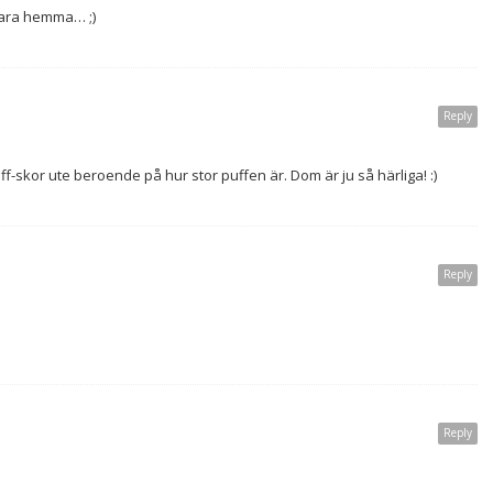
 bara hemma… ;)
Reply
f-skor ute beroende på hur stor puffen är. Dom är ju så härliga! :)
Reply
Reply