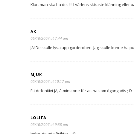
Klart man ska ha det !!!! I värlens skiraste klänning eller
AK
06/10/2007 at 7:44 am
JA! De skulle lysa upp garderoben. Jag skulle kunne ha puf
MJUK
05/10/2007 at 10:17 pm
Ett defenitivt JA, åtminstone för att ha som ögongodis ;-D
LOLITA
05/10/2007 at 9:38 pm
hehe, delade åsikter… :P