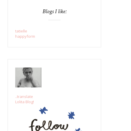
Blogs I like:
tatielle
happyform
..translate
Lolita Blog!