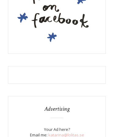
Advertising
Your Ad here?
Email me:
katarina@lolitas.se