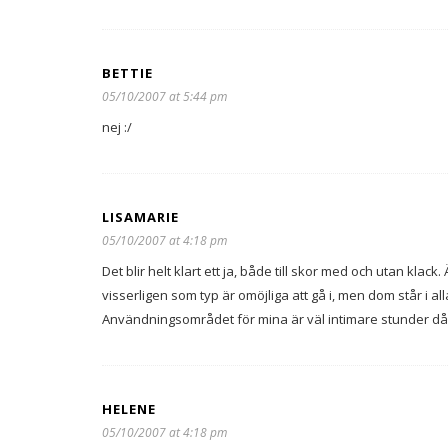
BETTIE
05/10/2007 at 5:44 pm
nej :/
LISAMARIE
05/10/2007 at 4:18 pm
Det blir helt klart ett ja, både till skor med och utan klack
visserligen som typ är omöjliga att gå i, men dom står i al
Användningsområdet för mina är väl intimare stunder då j
HELENE
05/10/2007 at 4:18 pm