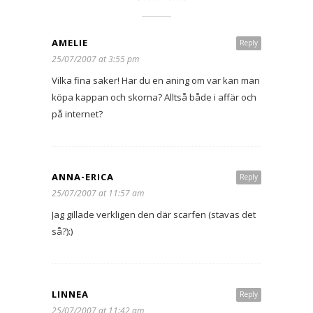
AMELIE
Reply
25/07/2007 at 3:55 pm
Vilka fina saker! Har du en aning om var kan man
köpa kappan och skorna? Alltså både i affär och
på internet?
ANNA-ERICA
Reply
25/07/2007 at 11:57 am
Jag gillade verkligen den där scarfen (stavas det
så?):)
LINNEA
Reply
25/07/2007 at 11:42 am