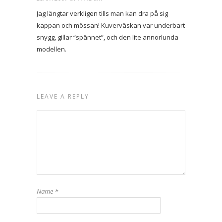
Jag längtar verkligen tills man kan dra på sig
kappan och mössan! Kuverväskan var underbart
snygg, gillar “spännet”, och den lite annorlunda
modellen.
LEAVE A REPLY
Name
*