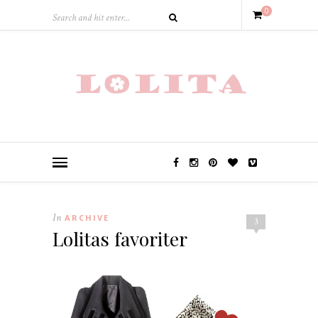
0
In
ARCHIVE
3
Lolitas favoriter