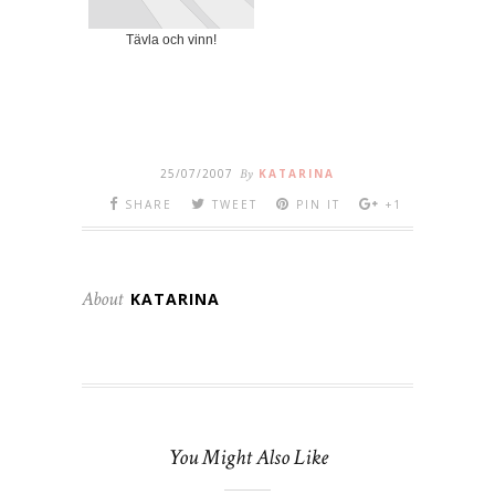
Tävla och vinn!
25/07/2007
By
KATARINA
SHARE
TWEET
PIN IT
+1
About
KATARINA
You Might Also Like