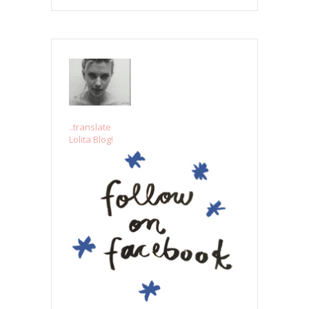
..translate
Lolita Blog!