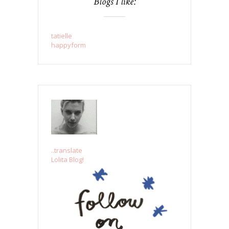
Blogs I like:
tatielle
happyform
..translate
Lolita Blog!