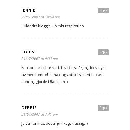
JENNIE
Reply
22/07/2007 at 10:58 am
Gillar din blogg =) Så mkt inspiration
LOUISE
Reply
21/07/2007 at 9:30 pm
Min tant i mig har varit i liv i flera år, jag blev nyss
av med henne! Haha dags att köra tant-looken
som jag gjorde i 8an igen ;)
DEBBIE
Reply
21/07/2007 at 8:41 pm
Ja varför inte, det är ju riktigt klassigt :)