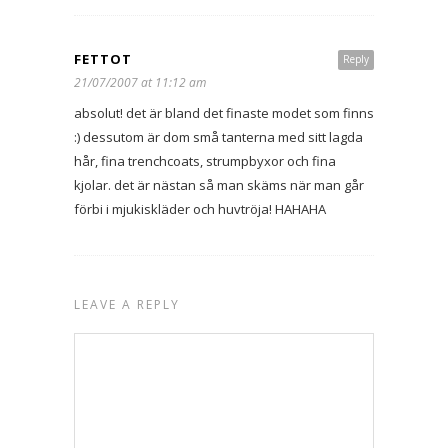
FETTOT
Reply
21/07/2007 at 11:12 am
absolut! det är bland det finaste modet som finns
:) dessutom är dom små tanterna med sitt lagda
hår, fina trenchcoats, strumpbyxor och fina
kjolar. det är nästan så man skäms när man går
förbi i mjukiskläder och huvtröja! HAHAHA
LEAVE A REPLY