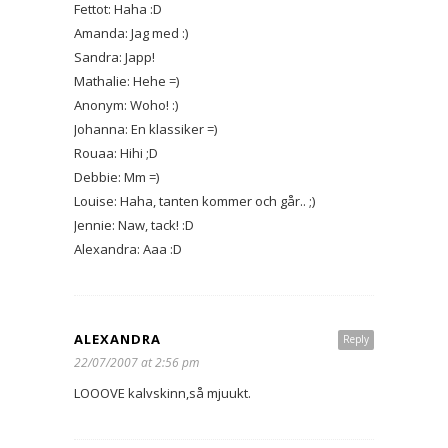
Fettot: Haha :D
Amanda: Jag med :)
Sandra: Japp!
Mathalie: Hehe =)
Anonym: Woho! :)
Johanna: En klassiker =)
Rouaa: Hihi ;D
Debbie: Mm =)
Louise: Haha, tanten kommer och går.. ;)
Jennie: Naw, tack! :D
Alexandra: Aaa :D
ALEXANDRA
Reply
22/07/2007 at 2:56 pm
LOOOVE kalvskinn,så mjuukt.