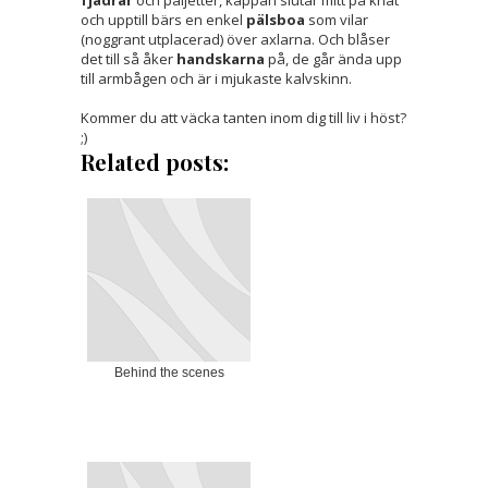
fjädrar
och paljetter, kappan slutar mitt på knät
och upptill bärs en enkel
pälsboa
som vilar
(noggrant utplacerad) över axlarna. Och blåser
det till så åker
handskarna
på, de går ända upp
till armbågen och är i mjukaste kalvskinn.
Kommer du att väcka tanten inom dig till liv i höst?
;)
Related posts:
Behind the scenes