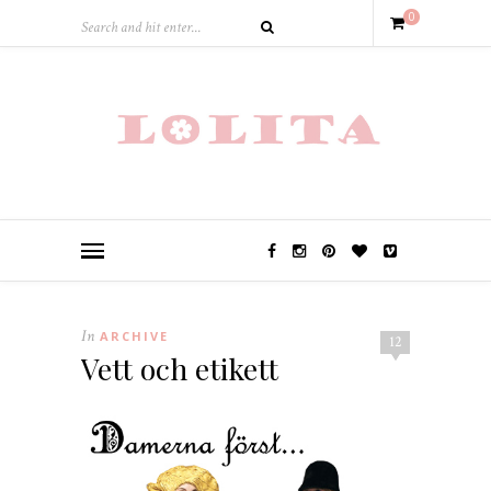
0
In
ARCHIVE
12
Vett och etikett