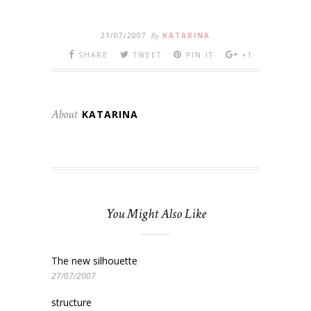
21/07/2007
By
KATARINA
SHARE
TWEET
PIN IT
+1
About
KATARINA
You Might Also Like
The new silhouette
27/07/2007
structure