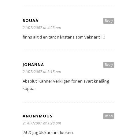
ROUAA
Reply
21/07/2007 at 4:23 pm
finns alltid en tant nånstans som vaknar till ;)
JOHANNA
Reply
21/07/2007 at 3:15 pm
Absolut! Känner verkligen för en svart knälång
kappa.
ANONYMOUS
Reply
21/07/2007 at 1:28 pm
JA! :D jag älskar tant-looken.