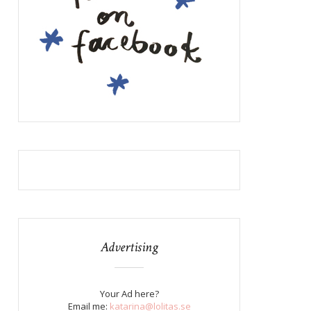
Advertising
Your Ad here?
Email me:
katarina@lolitas.se