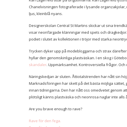
Karl Lagerfeld tittar på ungdomarna. Karl Lagerfeld lys
Chanelvisningen fotograferade i lysande organzakjolar, 
ljus, kleinblå nyans.
Designerskolan Central St Martins skickar ut sina trendk
visar neonfärgade klänningar med spets och dragkedjor
podiet i slutet av kollektionen i tröjor med starka neont
Trycken dyker upp på modebloggarna och strax därefter i
hyllar den genomskinliga plastväskan. I en skog i Göte
skandaler
. Uppmärksamhet. Kontroversiella frågor. Och d
Näringskedjan är sluten. Åttiotalstrenden har nått sin höj
Marknadsföringen har skett på det bästa möjliga sättet, g
innan tidningarna. Den har nått oss omedvetet genom at
plötsligt känns plastväska och neonrosa naglar inte alls å
Are you brave enough to rave?
Rave för den fega.