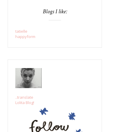
Blogs I like:
tatielle
happyform
..translate
Lolita Blog!