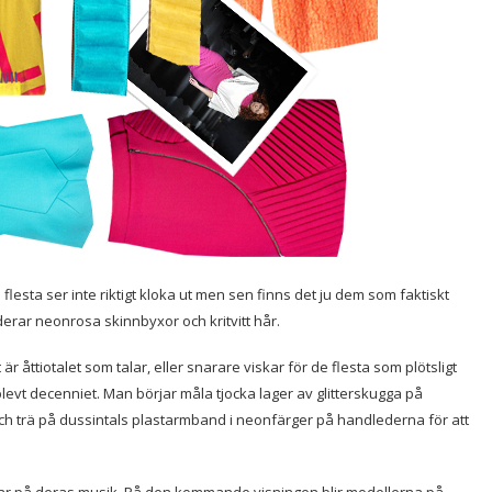
flesta ser inte riktigt kloka ut men sen finns det ju dem som faktiskt
uderar neonrosa skinnbyxor och kritvitt hår.
 åttiotalet som talar, eller snarare viskar för de flesta som plötsligt
plevt decenniet. Man börjar måla tjocka lager av glitterskugga på
ch trä på dussintals plastarmband i neonfärger på handlederna för att