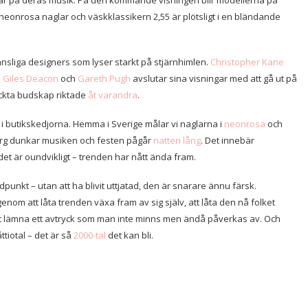
snar på deras musik. På den kommande visningen blir modellerna på
neonrosa naglar och väskklassikern 2,55 är plötsligt i en bländande
änsliga designers som lyser starkt på stjärnhimlen.
Christopher Kane
.
Giles Deacon
och
Gareth Pugh
avslutar sina visningar med att gå ut på
ryckta budskap riktade
åt varandra
.
 butikskedjorna. Hemma i Sverige målar vi naglarna i
neonrosa
och
borg dunkar musiken och festen pågår
natten lång
. Det innebär
et är oundvikligt – trenden har nått ända fram.
dpunkt – utan att ha blivit uttjatad, den är snarare ännu färsk.
enom att låta trenden växa fram av sig själv, att låta den nå folket
t lämna ett avtryck som man inte minns men ändå påverkas av. Och
ttiotal – det är så
2000-tal
det kan bli.