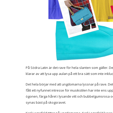
På Södra Latin är det rave för hela slanten som gäller. De 
klarar av att lysa upp aulan på ett bra sätt som inte inkl
Det hela börjar med att ungdomarna lyssnar på rave. Det är
fått ett nyfunnet intresse för musikstilen har inte ens up
ögonen, färga håret i lysande vitt och bubbelgumsrosa o
synas bäst på skogsravet.