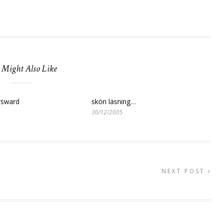
 Might Also Like
ersward
skön läsning…
30/12/2005
NEXT POST