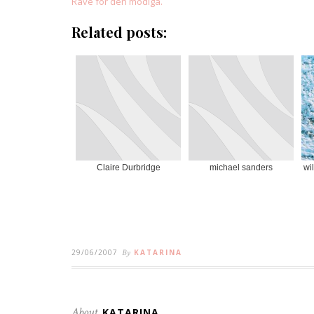
Rave för den modiga.
Related posts:
Claire Durbridge
michael sanders
wi
29/06/2007
By
KATARINA
About
KATARINA