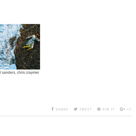
ll sanders, chris craymer
SHARE
TWEET
PIN IT
+1