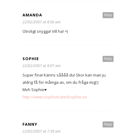
AMANDA
Reply
22/02/2007 at 8:56 am
Otroligt snygga! Vill ha! =)
SOPHIE
Reply
22/02/2007 at 8:07 am
Super fina! Känns såååå du! Skor kan man ju
aldrig få för måmga av, om du fråga mig!;)
Mvh Sophie♥
http://www.sophisticatedsophie.se
FANNY
Reply
22/02/2007 at 7:39 am