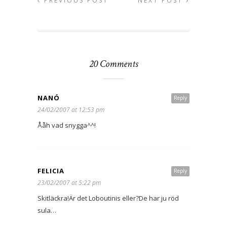
PREVIOUS POST
NEXT POST
20 Comments
NANÓ
Reply
24/02/2007 at 12:53 pm
Ååh vad snygga^^!
FELICIA
Reply
23/02/2007 at 5:22 pm
Skitläckra!Är det Loboutinis eller?De har ju röd
sula…