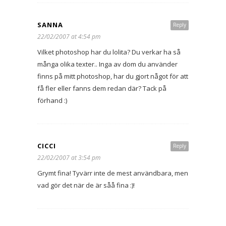
SANNA
Reply
22/02/2007 at 4:54 pm
Vilket photoshop har du lolita? Du verkar ha så
många olika texter.. Inga av dom du använder
finns på mitt photoshop, har du gjort något för att
få fler eller fanns dem redan där? Tack på
förhand :)
CICCI
Reply
22/02/2007 at 3:54 pm
Grymt fina! Tyvärr inte de mest användbara, men
vad gör det när de är såå fina :)!