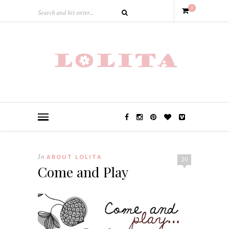
0
In
ABOUT LOLITA
20
Come and Play