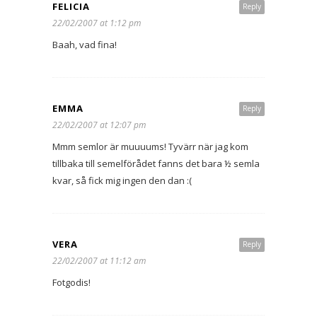
FELICIA
Reply
22/02/2007 at 1:12 pm
Baah, vad fina!
EMMA
Reply
22/02/2007 at 12:07 pm
Mmm semlor är muuuums! Tyvärr när jag kom
tillbaka till semelförådet fanns det bara ½ semla
kvar, så fick mig ingen den dan :(
VERA
Reply
22/02/2007 at 11:12 am
Fotgodis!