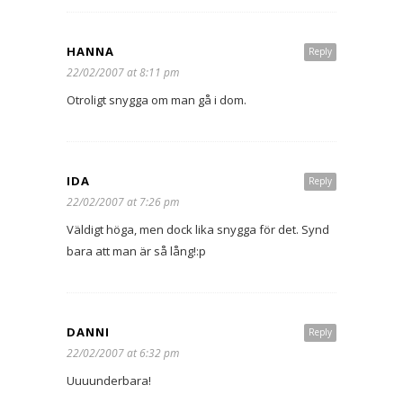
HANNA
Reply
22/02/2007 at 8:11 pm
Otroligt snygga om man gå i dom.
IDA
Reply
22/02/2007 at 7:26 pm
Väldigt höga, men dock lika snygga för det. Synd
bara att man är så lång!:p
DANNI
Reply
22/02/2007 at 6:32 pm
Uuuunderbara!