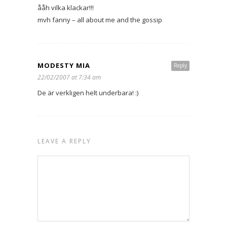
ååh vilka klackar!!!
mvh fanny – all about me and the gossip
MODESTY MIA
Reply
22/02/2007 at 7:34 am
De är verkligen helt underbara! :)
LEAVE A REPLY