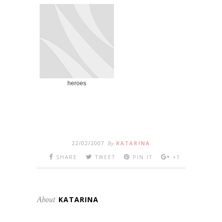
heroes
22/02/2007
By
KATARINA
SHARE
TWEET
PIN IT
+1
About
KATARINA