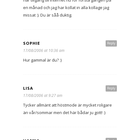
har tillgång till internet nu för första gången på
en månad och jag har kollat in alla kollage jag
missat :). Du är såå duktig.
SOPHIE
Reply
17/08/2006 at 10:36 am
Hur gammal är du? :)
LISA
Reply
17/08/2006 at 9:27 am
Tycker allmänt att höstmode är mycket roligare
än vår/sommar men det här bådar ju gott! :)