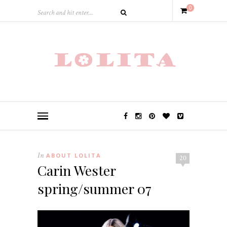
0
In
ABOUT LOLITA
20
Carin Wester
spring/summer 07