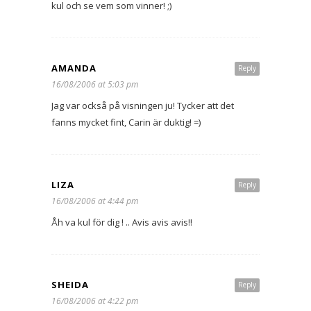
kul och se vem som vinner! ;)
AMANDA
Reply
16/08/2006 at 5:03 pm
Jag var också på visningen ju! Tycker att det
fanns mycket fint, Carin är duktig! =)
LIZA
Reply
16/08/2006 at 4:44 pm
Åh va kul för dig ! .. Avis avis avis!!
SHEIDA
Reply
16/08/2006 at 4:22 pm