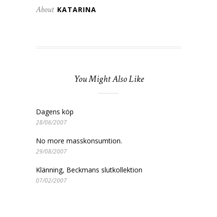
About
KATARINA
You Might Also Like
Dagens köp
28/06/2007
No more masskonsumtion.
29/08/2007
Klänning, Beckmans slutkollektion
07/02/2007