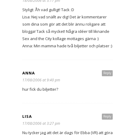
18/08/2006 at 5:17 pm
Styligt: Åh vad gulligt! Tack :D
Lisa: Nej vad snällt av dig! Det är kommentarer
som dina som gör att det blir ännu roligare att
blogga! Tack så mycket! Några idéer till liknande
Sex and the City kollage mottages gärna :)
Anna: Min mamma hade två biljetter och platser :)
ANNA
Reply
17/08/2006 at 9:40 pm
hur fick du biljetter?
LISA
Reply
17/08/2006 at 3:27 pm
Nu tycker jag att det är dags för Ebba (VR) att göra