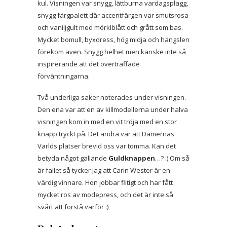
kul. Visningen var snygg, lättburna vardagsplagg,
snygg färgpalett där accentfärgen var smutsrosa
och vaniljgult med mörklblått och grått som bas.
Mycket bomull, byxdress, hög midja och hängslen
förekom även. Snygg helhet men kanske inte så
inspirerande att det överträffade
förväntningarna.
Två underliga saker noterades under visningen.
Den ena var att en av killmodellerna under halva
visningen kom in med en vit tröja med en stor
knapp tryckt på. Det andra var att Damernas
Världs platser brevid oss var tomma. Kan det
betyda något gällande
Guldknappen
…? :) Om så
är fallet så tycker jag att Carin Wester är en
värdig vinnare. Hon jobbar flitigt och har fått
mycket ros av modepress, och det är inte så
svårt att förstå varför :)