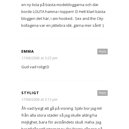
en ny lista på bästa modebloggarna och där
borde LOLITA hamna i toppen! :D Helt klart bästa
bloggen det här, i am hooked.. Sex and the City-
kollagena var en jättebra idé, gärna mer sånt! :)
EMMA
Reply
17/08/2006 at 3:25 pm
Gud vad roligt:D
STYLIGT
Reply
17/08/2006 at 3:13 pm
Åh vad lyxigt att gå på visning. Själv bor jag mil
från alla stora städer så jag skulle aldrig ha
möjlighet, bara för avståndets skull. Haha. Jag