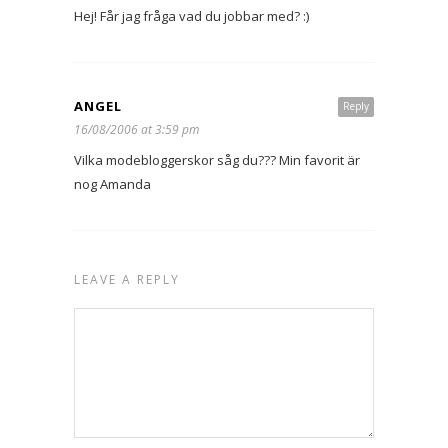
Hej! Får jag fråga vad du jobbar med? :)
ANGEL
Reply
16/08/2006 at 3:59 pm
Vilka modebloggerskor såg du??? Min favorit är
nog Amanda
LEAVE A REPLY