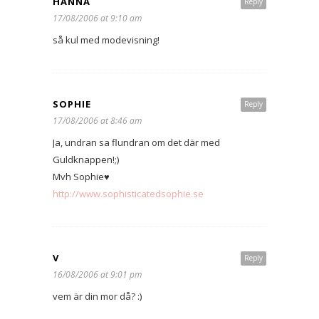
HANNA
Reply
17/08/2006 at 9:10 am
så kul med modevisning!
SOPHIE
Reply
17/08/2006 at 8:46 am
Ja, undran sa flundran om det där med
Guldknappen!;)
Mvh Sophie♥
http://www.sophisticatedsophie.se
V
Reply
16/08/2006 at 9:01 pm
vem är din mor då? :)