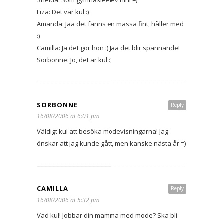
Sheida: Som gymnasieelev hihi =)
Liza: Det var kul :)
Amanda: Jaa det fanns en massa fint, håller med
:)
Camilla: Ja det gör hon :) Jaa det blir spännande!
Sorbonne: Jo, det är kul :)
SORBONNE
Reply
16/08/2006 at 6:01 pm
Väldigt kul att besöka modevisningarna! Jag
önskar att jag kunde gått, men kanske nästa år =)
CAMILLA
Reply
16/08/2006 at 5:32 pm
Vad kul! Jobbar din mamma med mode? Ska bli