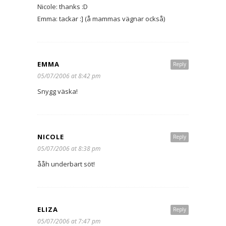
Nicole: thanks :D
Emma: tackar :] (å mammas vägnar också)
EMMA
Reply
05/07/2006 at 8:42 pm
Snygg väska!
NICOLE
Reply
05/07/2006 at 8:38 pm
ååh underbart söt!
ELIZA
Reply
05/07/2006 at 7:47 pm