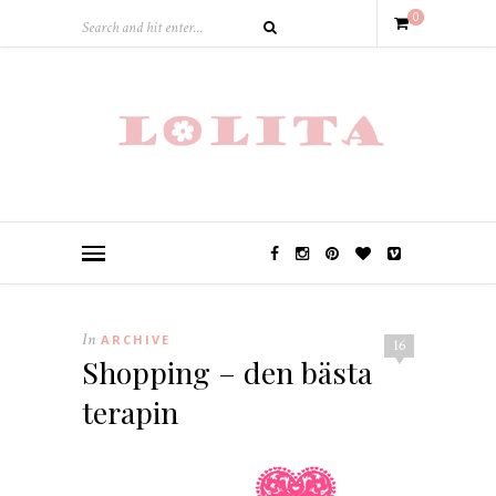
0
In
ARCHIVE
16
Shopping – den bästa
terapin