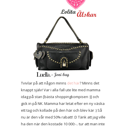
Tvivlar på att någon minns
det här
? Minns det
knappt själv! Var i alla fall ute lite med mamma
idag på stan [bästa shoppingkompisen :)] och
gick in på NK. Mamma har letat efter en ny väska
ett tag och kollade på den här och blev kär :) Så
nu är den vår med 50% rabatt! :D Tänk att jag ville
ha den när den kostade 10 000:-.. tur att man inte