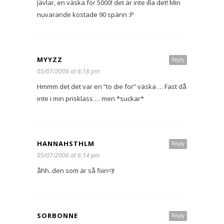
Jävlar, en väska för 5000! det är inte illa det! Min
nuvarande kostade 90 spänn :P
MYYZZ
Reply
05/07/2006 at 6:18 pm
Hmmm det det var en “to die for” väska … Fast då
inte i min prisklass … men *suckar*
HANNAHSTHLM
Reply
05/07/2006 at 6:14 pm
åhh..den som är så fiiin=)!
SORBONNE
Reply