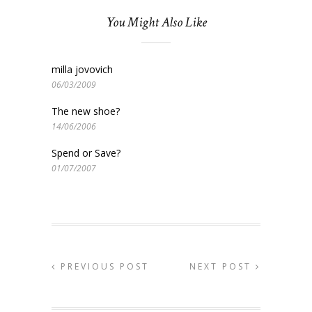
You Might Also Like
milla jovovich
06/03/2009
The new shoe?
14/06/2006
Spend or Save?
01/07/2007
PREVIOUS POST
NEXT POST