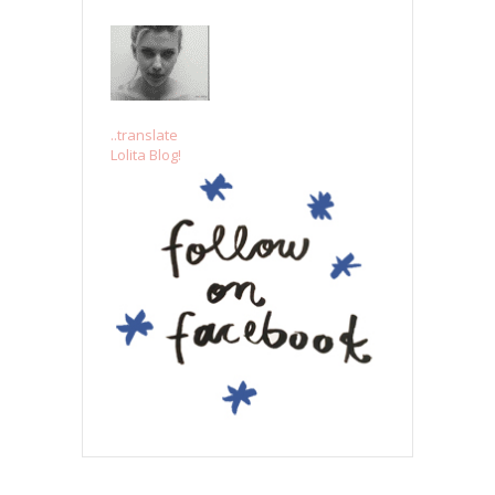
..translate
Lolita Blog!