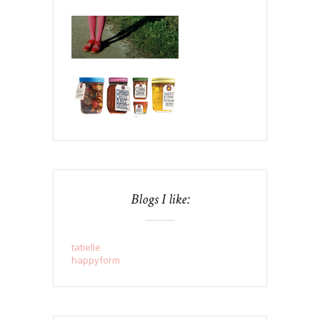
Blogs I like:
tatielle
happyform