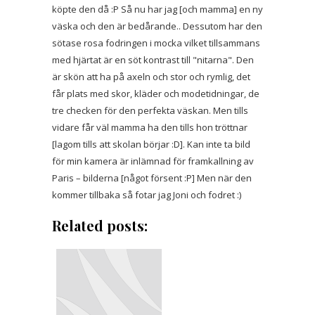
köpte den då :P Så nu har jag [och mamma] en ny
väska och den är bedårande.. Dessutom har den
sötase rosa fodringen i mocka vilket tillsammans
med hjärtat är en söt kontrast till "nitarna". Den
är skön att ha på axeln och stor och rymlig, det
får plats med skor, kläder och modetidningar, de
tre checken för den perfekta väskan. Men tills
vidare får väl mamma ha den tills hon tröttnar
[lagom tills att skolan börjar :D]. Kan inte ta bild
för min kamera är inlämnad för framkallning av
Paris – bilderna [något försent :P] Men när den
kommer tillbaka så fotar jag Joni och fodret :)
Related posts: