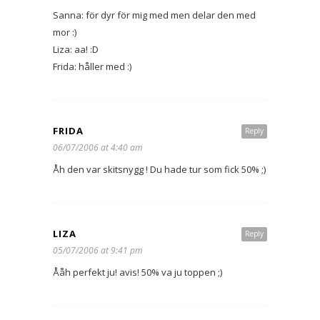
Sanna: för dyr för mig med men delar den med
mor :)
Liza: aa! :D
Frida: håller med :)
FRIDA
Reply
06/07/2006 at 4:40 am
Åh den var skitsnygg ! Du hade tur som fick 50% ;)
LIZA
Reply
05/07/2006 at 9:41 pm
Ååh perfekt ju! avis! 50% va ju toppen ;)