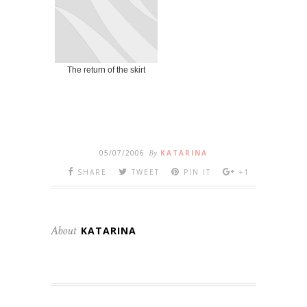
The return of the skirt
05/07/2006
By
KATARINA
SHARE
TWEET
PIN IT
+1
About
KATARINA