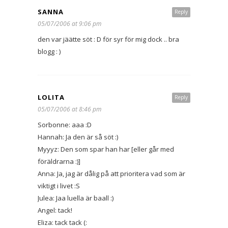
SANNA
Reply
05/07/2006 at 9:06 pm
den var jäätte söt : D för syr för mig dock .. bra
blogg : )
LOLITA
Reply
05/07/2006 at 8:46 pm
Sorbonne: aaa :D
Hannah: Ja den är så söt :)
Myyyz: Den som spar han har [eller går med
föräldrarna :)]
Anna: Ja, jag är dålig på att prioritera vad som är
viktigt i livet :S
Julea: Jaa luella är baall :)
Angel: tack!
Eliza: tack tack (: