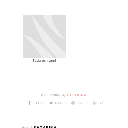
Tävla och vinn!
02/09/2005
By
KATARINA
SHARE
TWEET
PIN IT
+1
About
KATARINA