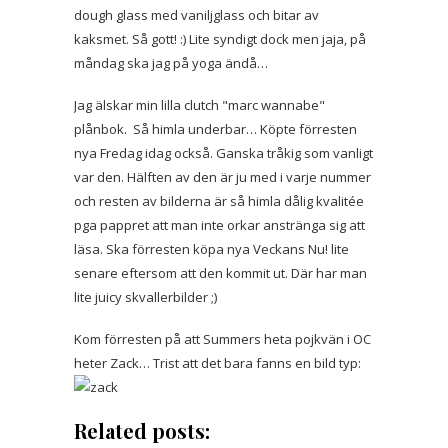
dough glass med vaniljglass och bitar av
kaksmet. Så gott! :) Lite syndigt dock men jaja, på
måndag ska jag på yoga ändå…
Jag älskar min lilla clutch "marc wannabe"
plånbok. Så himla underbar… Köpte förresten
nya Fredag idag också. Ganska tråkig som vanligt
var den. Hälften av den är ju med i varje nummer
och resten av bilderna är så himla dålig kvalitée
pga pappret att man inte orkar anstränga sig att
läsa. Ska förresten köpa nya Veckans Nu! lite
senare eftersom att den kommit ut. Där har man
lite juicy skvallerbilder ;)
Kom förresten på att Summers heta pojkvän i OC
heter Zack… Trist att det bara fanns en bild typ:
Related posts: