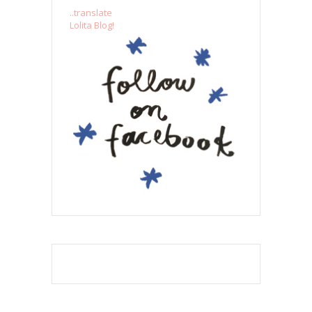
..translate
Lolita Blog!