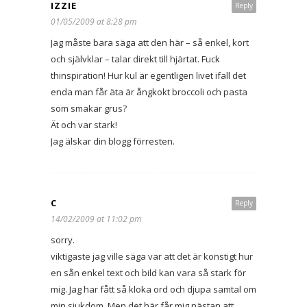
IZZIE
Reply
01/05/2009 at 8:28 pm
Jag måste bara säga att den här – så enkel, kort
och självklar – talar direkt till hjärtat. Fuck
thinspiration! Hur kul är egentligen livet ifall det
enda man får äta är ångkokt broccoli och pasta
som smakar grus?
Ät och var stark!
Jag älskar din blogg förresten.
C
Reply
14/02/2009 at 11:02 pm
sorry.
viktigaste jag ville säga var att det är konstigt hur
en sån enkel text och bild kan vara så stark för
mig. Jag har fått så kloka ord och djupa samtal om
min sjukdom. Men det här får mig nästan att