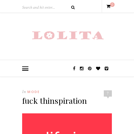
0
In
MODE
7
fuck thinspiration