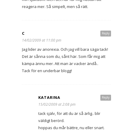
reagera mer. Så simpelt, men så rätt.
C
Reply
14/02/2009 at 11:00 pm
Jag lider av anorexia. Och jag vill bara säga tack!
Det är sånna som du, sånt här. Som får mig att
kämpa ännu mer. Att man är vacker ändå..
Tack för en underbar blogg!
KATARINA
Reply
15/02/2009 at 2:08 pm
tack själv, för att du är så ärlig.. blir
väldigt berörd.
hoppas du mår bättre, nu eller snart.