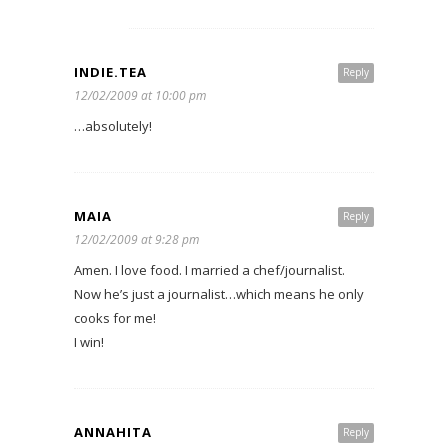
INDIE.TEA
Reply
12/02/2009 at 10:00 pm
…absolutely!
MAIA
Reply
12/02/2009 at 9:28 pm
Amen. I love food. I married a chef/journalist.
Now he’s just a journalist…which means he only
cooks for me!
I win!
ANNAHITA
Reply