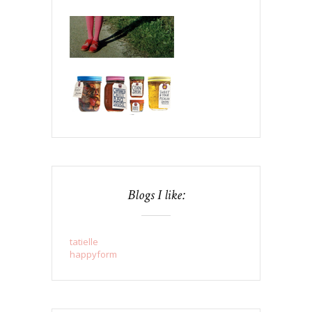
Blogs I like:
tatielle
happyform