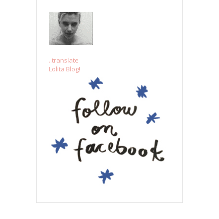
..translate
Lolita Blog!