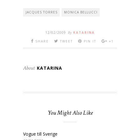
JACQUES TORRES
MONICA BELLUCCI
12/02/2009
By
KATARINA
SHARE
TWEET
PIN IT
+1
About
KATARINA
You Might Also Like
Vogue till Sverige