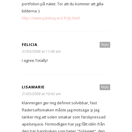
portfolion på nätet. Tor att du kommer att gilla
bilderna :)
http://www.juliebayard.fr/jb.html
FELICIA
Reply
31/05/2008 at 11:46 am
I agree.Totally!
LISAMARIE
Reply
31/05/2008 at 10:43 am
Klänningen ger mig definivt solvibbar, fast
flädersaftsmaken måste jag motsäga :p Jag
tänker mig att solen smakar som färskpressad
apelsinjuice. Förmodligen har jag fått idén från
den här barnboken som heter "Solägget", den