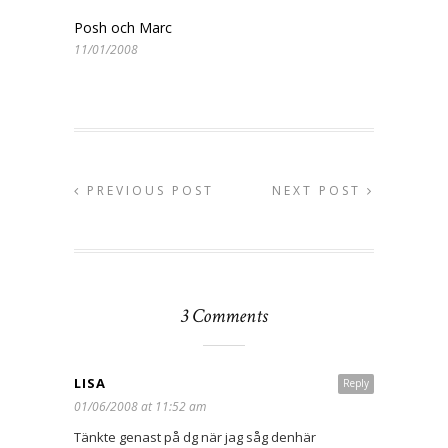
Posh och Marc
11/01/2008
PREVIOUS POST
NEXT POST
3 Comments
LISA
Reply
01/06/2008 at 11:52 am
Tänkte genast på dg när jag såg denhär