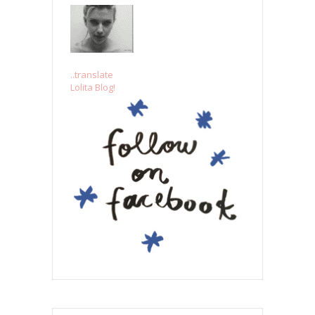
..translate
Lolita Blog!