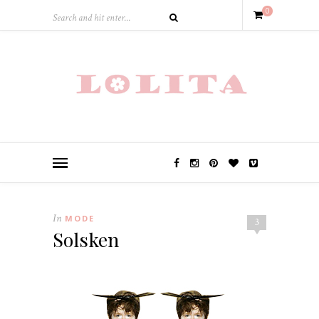
0
In
MODE
3
Solsken