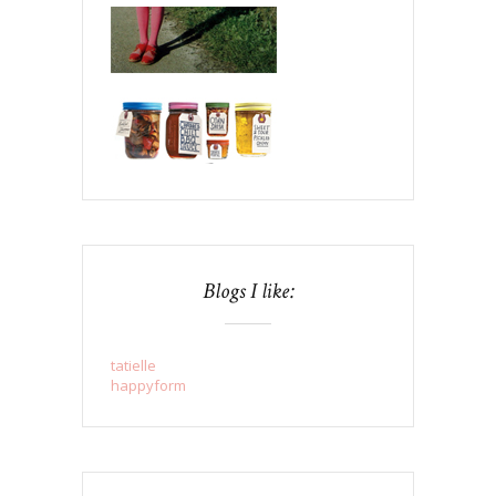
Blogs I like:
tatielle
happyform