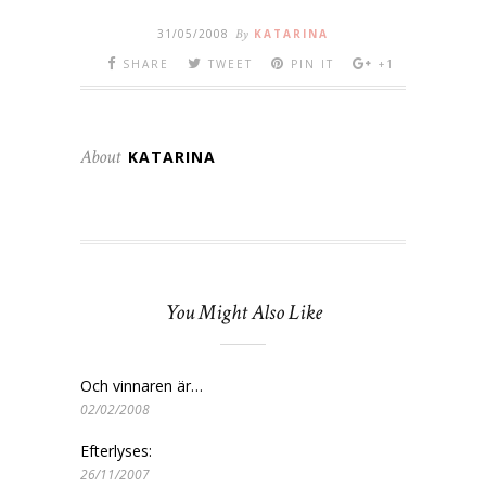
31/05/2008
By
KATARINA
SHARE
TWEET
PIN IT
+1
About
KATARINA
You Might Also Like
Och vinnaren är…
02/02/2008
Efterlyses:
26/11/2007