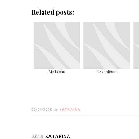
Related posts:
Me to you
mes gateaus,
02/04/2008
By
KATARINA
About
KATARINA