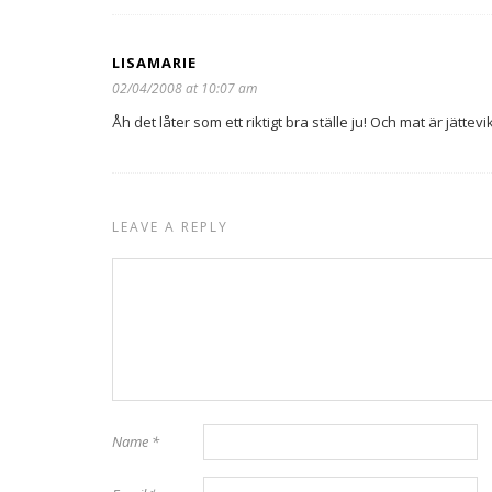
LISAMARIE
02/04/2008 at 10:07 am
Åh det låter som ett riktigt bra ställe ju! Och mat är jättevik
LEAVE A REPLY
Name
*