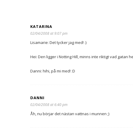
KATARINA
02/04/2008 at 9:07 pm
Lisamarie: Det tycker jag med! :)
Hei: Den ligger i Notting Hill, minns inte riktigt vad gatan het
Danni: hihi, på mi med! :D
DANNI
02/04/2008 at 6:40 pm
Åh, nu börjar det nästan vattnas i munnen ;)