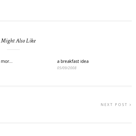
 Might Also Like
ll mor…
a breakfast idea
05/09/2008
NEXT POST