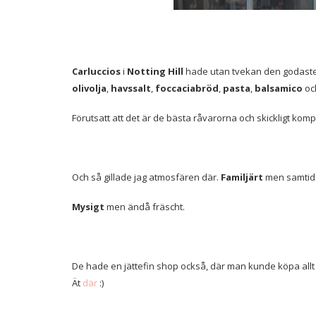
Carluccios
i
Notting Hill
hade utan tvekan den godaste
olivolja
,
havssalt
,
foccaciabröd
,
pasta
,
balsamico
oc
Förutsatt att det är de bästa råvarorna och skickligt komp
Och så gillade jag atmosfären där.
Familjärt
men samtidig
Mysigt
men ändå fräscht.
De hade en jättefin shop också, där man kunde köpa allt
Ät
där
:)