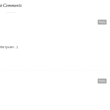
6 Comments
Reply
te tyvärr.. :)
Reply