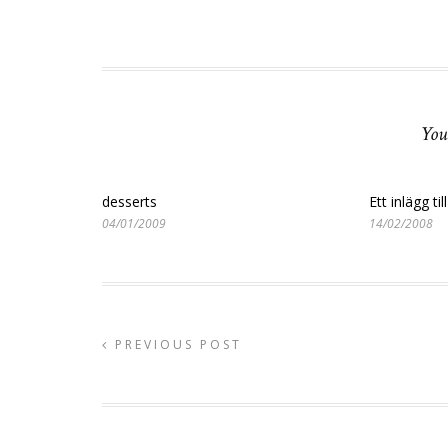
You
desserts
Ett inlägg ti
04/01/2009
14/02/2008
PREVIOUS POST