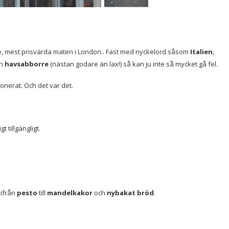
, mest prisvärda maten i London.. Fast med nyckelord såsom
Italien
,
h
havsabborre
(nästan godare än lax!) så kan ju inte så mycket gå fel.
onerat. Och det var det.
t tillgängligt.
 ifrån
pesto
till
mandelkakor
och
nybakat bröd
.