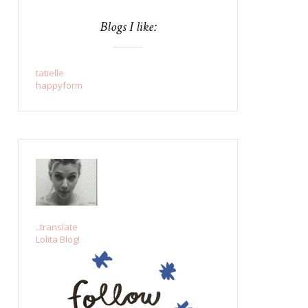
Blogs I like:
tatielle
happyform
..translate
Lolita Blog!