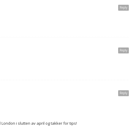
Reply
Reply
Reply
London i slutten av april og takker for tips!