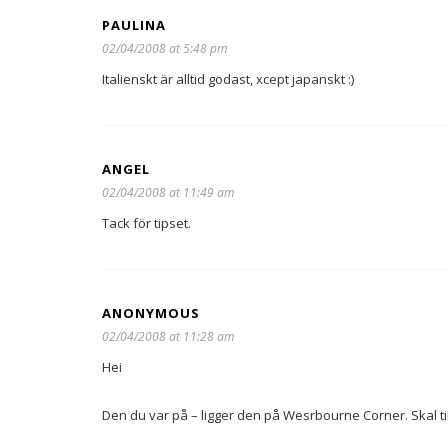
PAULINA
02/04/2008 at 5:48 pm
Italienskt är alltid godast, xcept japanskt :)
ANGEL
02/04/2008 at 11:49 am
Tack för tipset.
ANONYMOUS
02/04/2008 at 11:28 am
Hei
Den du var på – ligger den på Wesrbourne Corner. Skal til 