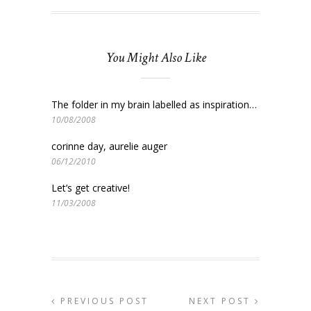
You Might Also Like
The folder in my brain labelled as inspiration…
10/08/2008
corinne day, aurelie auger
06/12/2010
Let’s get creative!
11/03/2008
PREVIOUS POST
NEXT POST