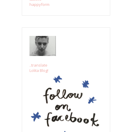
happyform
..translate
Lolita Blog!