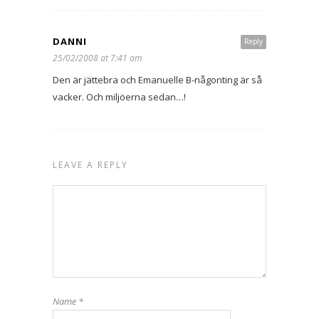
DANNI
Reply
25/02/2008 at 7:41 am
Den är jättebra och Emanuelle B-någonting är så
vacker. Och miljöerna sedan…!
LEAVE A REPLY
Name
*