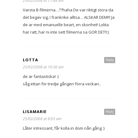
25/02/2008 at 11:48 am
Varsta B-filmerna…??haha De var riktigt stora da
det begav sig, I frankrike alltsa… ALSKAR DEM!!! Ja
de ar med emanuelle beart, en skonhet! Lolita
har ratt, har ni inte sett filmerna sa GOR DET!!:)
LOTTA
Reply
25/02/2008 at 10:36 am
de är fantastiska! :)
såg ettan för tredje gången förra veckan..
LISAMARIE
Reply
25/02/2008 at 8:03 am
Låter intressant, får kolla in dom nån gång :)