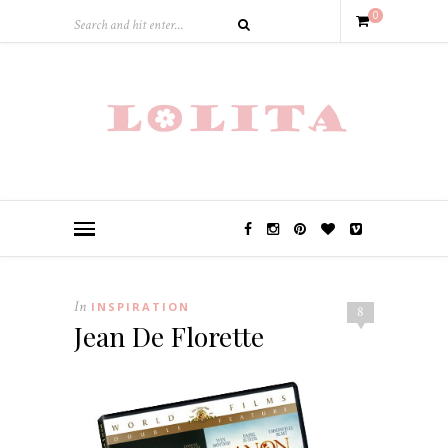
0
In
INSPIRATION
8
Jean De Florette