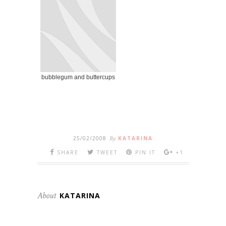
bubblegum and buttercups
25/02/2008
By
KATARINA
SHARE
TWEET
PIN IT
+1
About
KATARINA