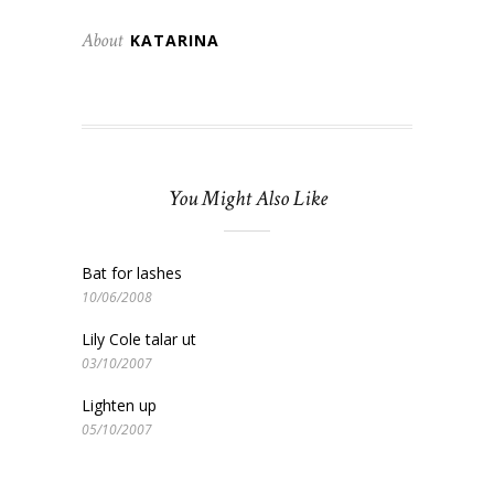
About
KATARINA
You Might Also Like
Bat for lashes
10/06/2008
Lily Cole talar ut
03/10/2007
Lighten up
05/10/2007