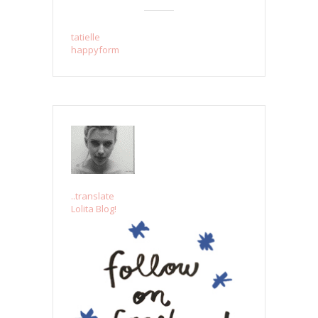
tatielle
happyform
..translate
Lolita Blog!