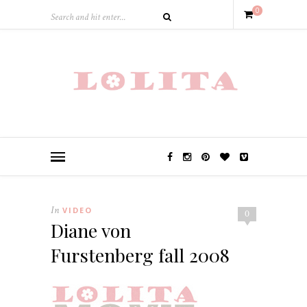
0
In
VIDEO
0
Diane von
Furstenberg fall 2008