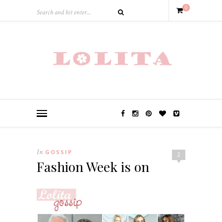
0
In
GOSSIP
2
Fashion Week is on