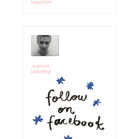
happyform
..translate
Lolita Blog!