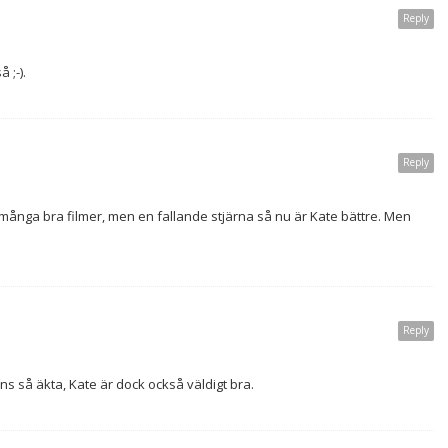
Reply
 ;-).
Reply
t många bra filmer, men en fallande stjärna så nu är Kate bättre. Men
Reply
ns så äkta, Kate är dock också väldigt bra.