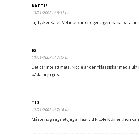
KATTIS
10/01/2008 at 8:31 pm
Jag tycker Kate.. Vet inte varför egentligen, haha bara är så
ES
10/01/2008 at 7:32 pm
Det går inte att mäta, Nicole är den “klassiska” med sjuk
båda är ju great!
TID
10/01/2008 at 7:16 pm
Måste nog säga att jag är fast vid Nicole Kidman, hon kän