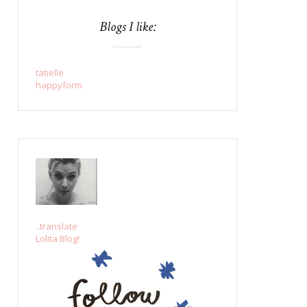
Blogs I like:
tatielle
happyform
..translate
Lolita Blog!