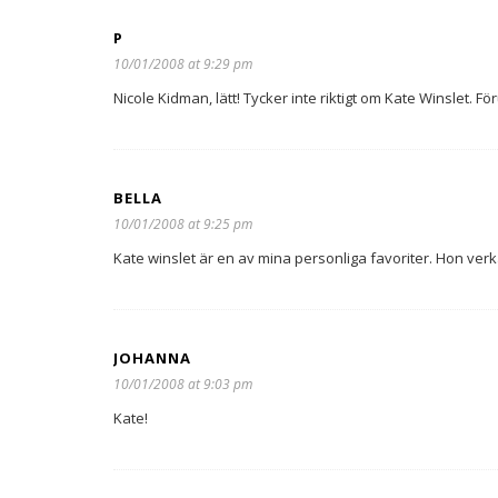
P
10/01/2008 at 9:29 pm
Nicole Kidman, lätt! Tycker inte riktigt om Kate Winslet. F
BELLA
10/01/2008 at 9:25 pm
Kate winslet är en av mina personliga favoriter. Hon ver
JOHANNA
10/01/2008 at 9:03 pm
Kate!