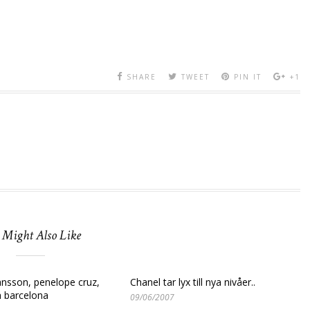
SHARE
TWEET
PIN IT
+1
 Might Also Like
ansson, penelope cruz,
Chanel tar lyx till nya nivåer..
na barcelona
09/06/2007