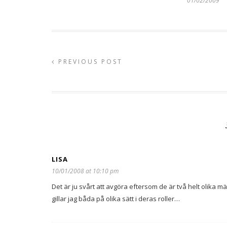
01/02/2009
PREVIOUS POST
LISA
10/01/2008 at 10:10 pm
Det är ju svårt att avgöra eftersom de är två helt olika män
gillar jag båda på olika sätt i deras roller…