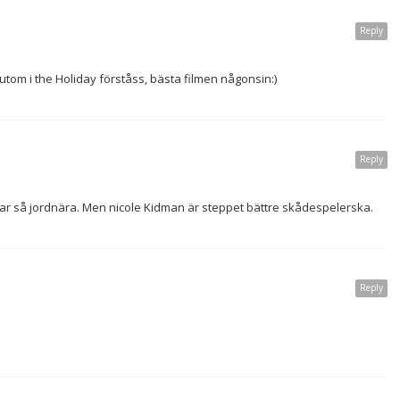
Reply
örutom i the Holiday förståss, bästa filmen någonsin:)
Reply
kar så jordnära. Men nicole Kidman är steppet bättre skådespelerska.
Reply