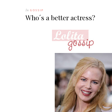
In
GOSSIP
Who´s a better actress?