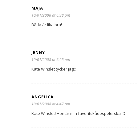
MAJA
10/01/2008 at 6:38 pm
Båda är lika bra!
JENNY
10/01/2008 at 6:25 pm
Kate Winslet tycker jag(:
ANGELICA
10/01/2008 at 4:47 pm
Kate Winslet! Hon är min favoritskådespelerska :D