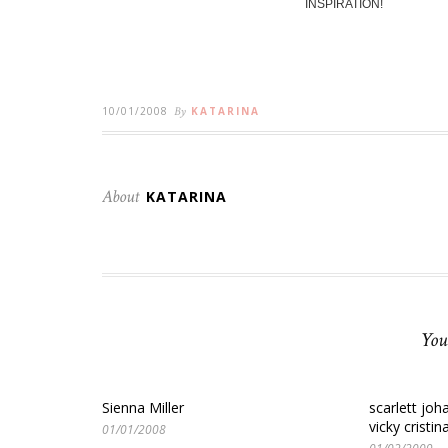
INSPIRATION!
10/01/2008
By
KATARINA
About
KATARINA
You
Sienna Miller
scarlett joh
vicky cristi
01/01/2008