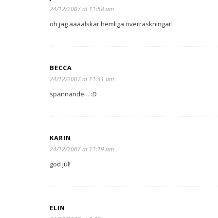
24/12/2007 at 11:58 am
oh jag äääälskar hemliga överraskningar!
BECCA
24/12/2007 at 11:41 am
spännande… :D
KARIN
24/12/2007 at 11:19 am
god jul!
ELIN