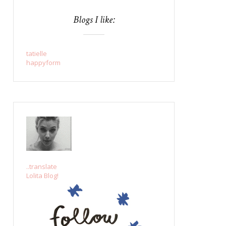
Blogs I like:
tatielle
happyform
..translate
Lolita Blog!