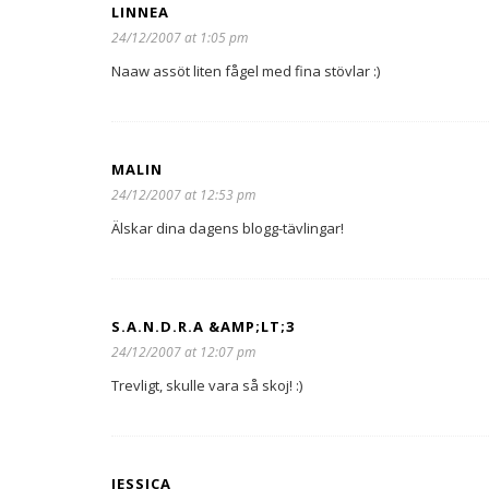
LINNEA
24/12/2007 at 1:05 pm
Naaw assöt liten fågel med fina stövlar :)
MALIN
24/12/2007 at 12:53 pm
Älskar dina dagens blogg-tävlingar!
S.A.N.D.R.A &AMP;LT;3
24/12/2007 at 12:07 pm
Trevligt, skulle vara så skoj! :)
JESSICA