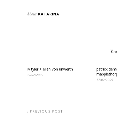
About
KATARINA
You
liv tyler + ellen von unwerth
patrick dem
mapplethor
09/02/2009
17/02/2009
PREVIOUS POST