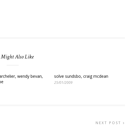
 Might Also Like
archelier, wendy bevan,
solve sundsbo, craig mcdean
pe
25/01/2009
NEXT POST