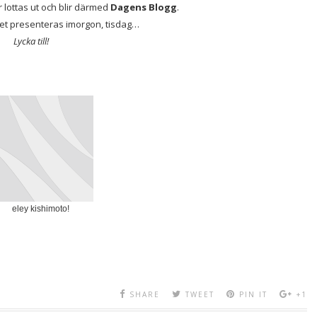
lottas ut och blir därmed
Dagens Blogg
.
et presenteras imorgon, tisdag…
Lycka till!
eley kishimoto!
SHARE
TWEET
PIN IT
+1