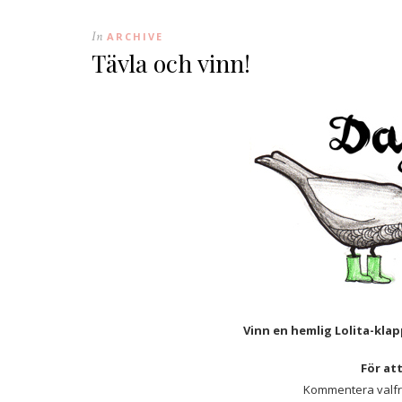
In
ARCHIVE
Tävla och vinn!
Vinn en hemlig Lolita-klap
För at
Kommentera valfritt