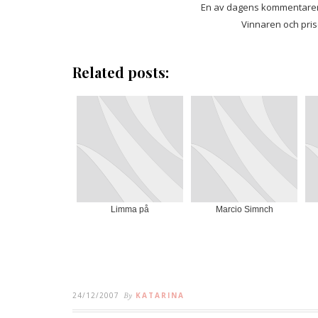
En av dagens kommentarer 
Vinnaren och pris
Related posts:
Limma på
Marcio Simnch
24/12/2007
By
KATARINA