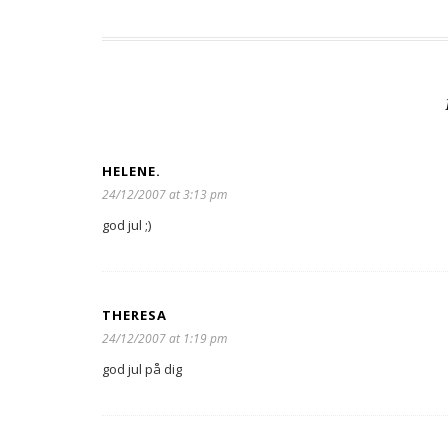
HELENE.
24/12/2007 at 3:13 pm
god jul ;)
THERESA
24/12/2007 at 1:19 pm
god jul på dig