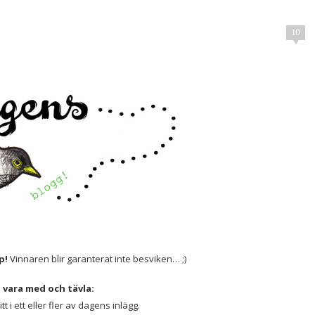
10
p!
Vinnaren blir garanterat inte besviken… ;)
t vara med och tävla:
 i ett eller fler av dagens inlägg.