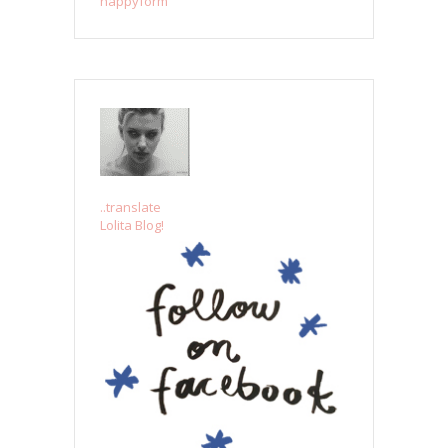
happyform
..translate
Lolita Blog!