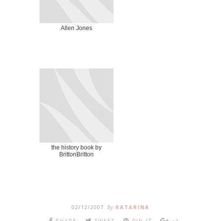
Allen Jones
the history book by
BrittonBritton
02/12/2007
By
KATARINA
SHARE
TWEET
PIN IT
+1