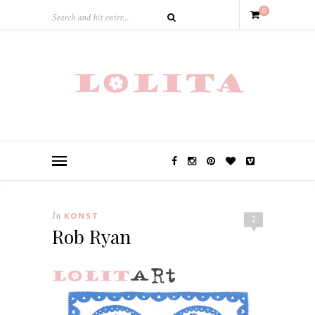
0
In
KONST
2
Rob Ryan