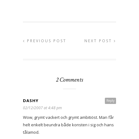
PREVIOUS POST
NEXT POST
2 Comments
DASHY
Reply
02/12/2007 at 4:48 pm
Wow, grymt vackert och grymt ambitiöst. Man får
helt enkelt beundra både konsten i sig och hans
tålamod.