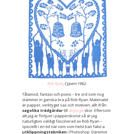
Rob Ryan
, Cypern 1962.
Tålamod, fantasi och poesi – tre ord som nog
stämmer in ganska bra på Rob Ryan. Materialet
är papper, verktyget sax och motiven; allt ifrån
sagolika trädgårdar
till
deppiga
skor. Eftersom
att jag är förtjust i papperskonst så är jag
naturligtvis väldigt fascinerad av Rob Ryan –
speciellt i en tid när vem som helst kan fake:a
utklippningstekniken
i Photoshop. Däremot