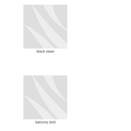
black swan
balcony, bird