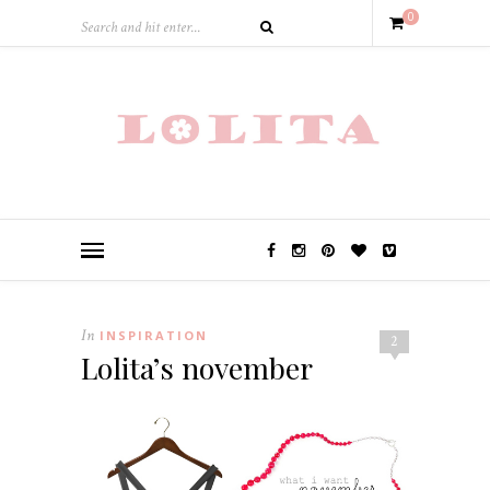
0
In
INSPIRATION
2
Lolita’s november