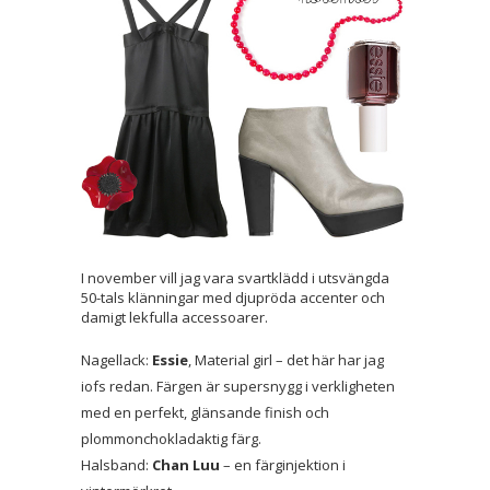
I november vill jag vara svartklädd i utsvängda
50-tals klänningar med djupröda accenter och
damigt lekfulla accessoarer.
Nagellack:
Essie
, Material girl – det här har jag
iofs redan. Färgen är supersnygg i verkligheten
med en perfekt, glänsande finish och
plommonchokladaktig färg.
Halsband:
Chan Luu
– en färginjektion i