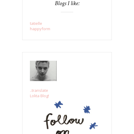
Blogs I like:
tatielle
happyform
..translate
Lolita Blog!