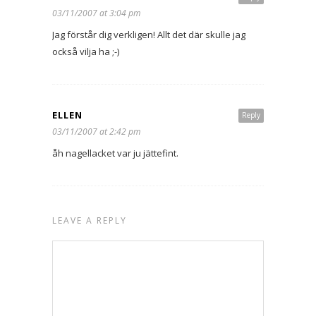
03/11/2007 at 3:04 pm
Jag förstår dig verkligen! Allt det där skulle jag
också vilja ha ;-)
ELLEN
Reply
03/11/2007 at 2:42 pm
åh nagellacket var ju jättefint.
LEAVE A REPLY