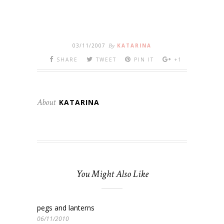
03/11/2007
By
KATARINA
SHARE
TWEET
PIN IT
+1
About
KATARINA
You Might Also Like
pegs and lanterns
06/11/2010