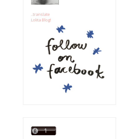
..translate
Lolita Blog!