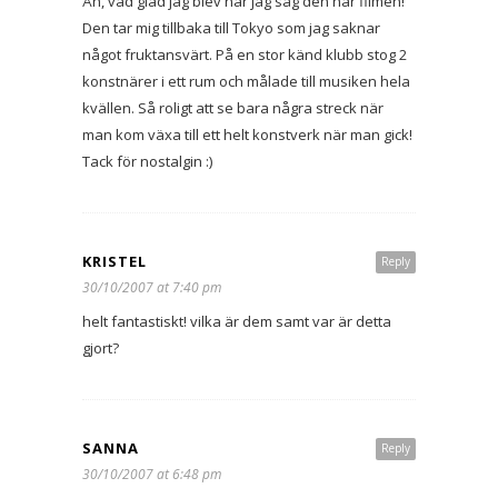
Åh, vad glad jag blev när jag såg den här filmen!
Den tar mig tillbaka till Tokyo som jag saknar
något fruktansvärt. På en stor känd klubb stog 2
konstnärer i ett rum och målade till musiken hela
kvällen. Så roligt att se bara några streck när
man kom växa till ett helt konstverk när man gick!
Tack för nostalgin :)
KRISTEL
Reply
30/10/2007 at 7:40 pm
helt fantastiskt! vilka är dem samt var är detta
gjort?
SANNA
Reply
30/10/2007 at 6:48 pm