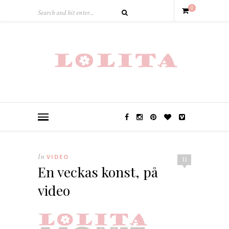
0
In
VIDEO
11
En veckas konst, på
video