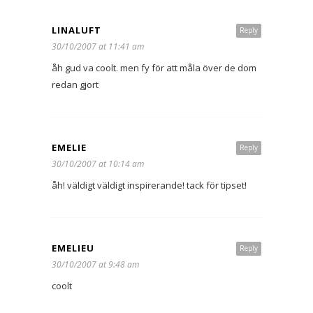
LINALUFT
Reply
30/10/2007 at 11:41 am
åh gud va coolt. men fy för att måla över de dom
redan gjort
EMELIE
Reply
30/10/2007 at 10:14 am
åh! väldigt väldigt inspirerande! tack för tipset!
EMELIEU
Reply
30/10/2007 at 9:48 am
coolt