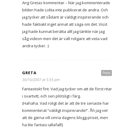
Ang Gretas kommentar – När jag kommenterade
bilden hade Lolita inte publicerat de andra. Och
jag tycker att sådant är väldigt inspirerande och
hade faktiakt inget annat att säga om det. Visst
jag hade kunnat berätta allt jag tänkte när jag
såg videon men det är väll roligare att veta vad
andra tycker. :)
GRETA
Reply
30/10/2007 at 5:55 pm
Fantastiskt fint. Vad jag tycker om att de först ritar
i svartvitt, och sen plötsligt i färg.
(Hahaha. Vad roligt det är att de tre senaste har
kommenterat “väldigt inspirerande!”. Åh jag vet
att de gärna vill vinna dagens blogg-priset, men
ha lite fantasi iallafall!)