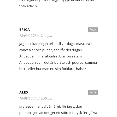
“ofixade” :)
ERICA
Reply
18/09/2007 at 9:11 pm
Jag sminkar mej jättelite till vardags, mascara lite
concealer och puder, sen får det duga;)
Är det där mineralpudret bra förresten?
Är det den som det är borste och pudret i samma
bruk, eller hur man nu ska förklara, haha?
ALEX
Reply
18/09/2007 at 8:50 pm
jag lägger ner tid på håret, för jag tycker
personligen att det ger ett större intryck än själva