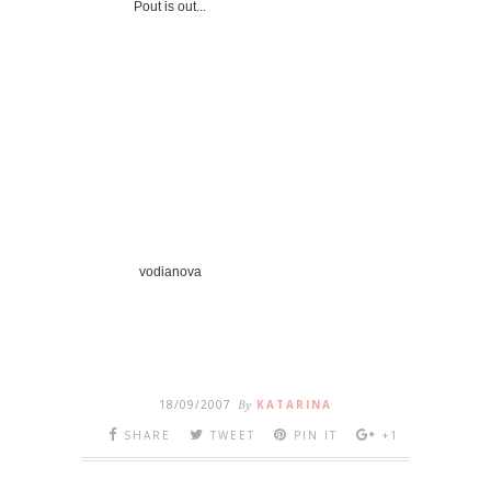
Pout is out...
vodianova
18/09/2007
By
KATARINA
SHARE
TWEET
PIN IT
+1