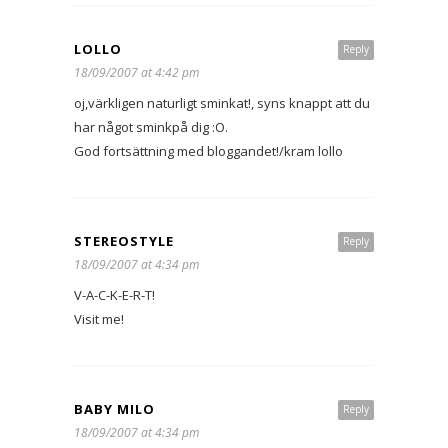
LOLLO
Reply
18/09/2007 at 4:42 pm
oj,värkligen naturligt sminkat!, syns knappt att du
har något sminkpå dig :O.
God fortsättning med bloggandet!/kram lollo
STEREOSTYLE
Reply
18/09/2007 at 4:34 pm
V-A-C-K-E-R-T!
Visit me!
BABY MILO
Reply
18/09/2007 at 4:34 pm