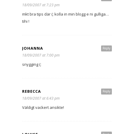
18/09/2007 at 7:23 pm
mkt bra tips där (; kolla in min blogg e ni gulliga…
tihi !
JOHANNA
Reply
18/09/2007 at 7:00 pm
snygging (;
REBECCA
Reply
18/09/2007 at 6:43 pm
Väldigt vackert ansikte!