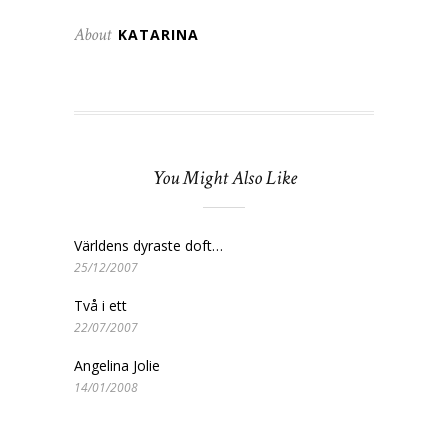
About
KATARINA
You Might Also Like
Världens dyraste doft…
25/12/2007
Två i ett
22/07/2007
Angelina Jolie
14/01/2008