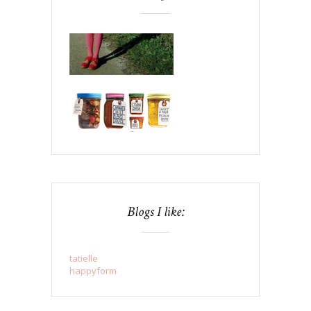
Blogs I like:
tatielle
happyform