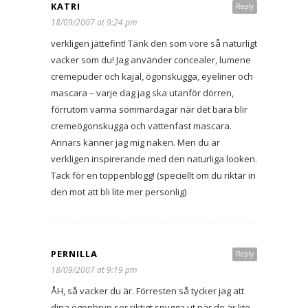
KATRI
Reply
18/09/2007 at 9:24 pm
verkligen jättefint! Tänk den som vore så naturligt
vacker som du! Jag använder concealer, lumene
cremepuder och kajal, ögonskugga, eyeliner och
mascara – varje dag jag ska utanför dörren,
förrutom varma sommardagar när det bara blir
cremeögonskugga och vattenfast mascara.
Annars känner jag mig naken. Men du är
verkligen inspirerande med den naturliga looken.
Tack för en toppenblogg! (speciellt om du riktar in
den mot att bli lite mer personlig)
PERNILLA
Reply
18/09/2007 at 9:19 pm
ÅH, så vacker du är. Förresten så tycker jag att
dina ögonbryn ser riktigt snygga ut när de är lite