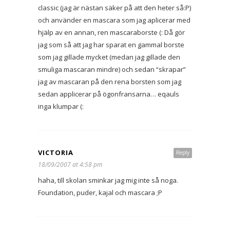
classic (jag är nästan säker på att den heter så:P)
och använder en mascara som jag aplicerar med
hjälp av en annan, ren mascaraborste (: Då gör
jag som så att jag har sparat en gammal borste
som jag gillade mycket (medan jag gillade den
smuliga mascaran mindre) och sedan “skrapar”
jag av mascaran på den rena borsten som jag
sedan applicerar på ögonfransarna… eqauls
inga klumpar (:
VICTORIA
Reply
18/09/2007 at 4:58 pm
haha, till skolan sminkar jag mig inte så noga.
Foundation, puder, kajal och mascara ;P