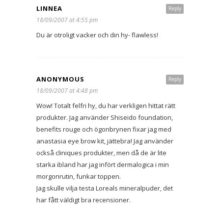
LINNEA
Reply
18/09/2007 at 4:55 pm
Du är otroligt vacker och din hy- flawless!
ANONYMOUS
Reply
18/09/2007 at 4:48 pm
Wow! Totalt felfri hy, du har verkligen hittat rätt
produkter. Jag använder Shiseido foundation,
benefits rouge och ögonbrynen fixar jag med
anastasia eye brow kit, jättebra! Jag använder
också cliniques produkter, men då de är lite
starka ibland har jag infört dermalogica i min
morgonrutin, funkar toppen.
Jag skulle vilja testa Loreals mineralpuder, det
har fått väldigt bra recensioner.