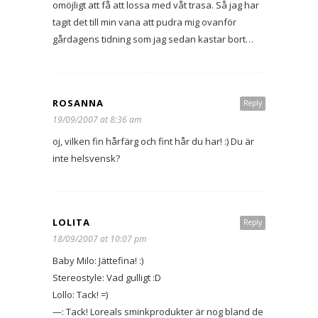
omöjligt att få att lossa med våt trasa. Så jag har
tagit det till min vana att pudra mig ovanför
gårdagens tidning som jag sedan kastar bort…
ROSANNA
Reply
19/09/2007 at 8:36 am
oj, vilken fin hårfärg och fint hår du har! :) Du är
inte helsvensk?
LOLITA
Reply
18/09/2007 at 10:07 pm
Baby Milo: Jättefina! :)
Stereostyle: Vad gulligt :D
Lollo: Tack! =)
—: Tack! Loreals sminkprodukter är nog bland de