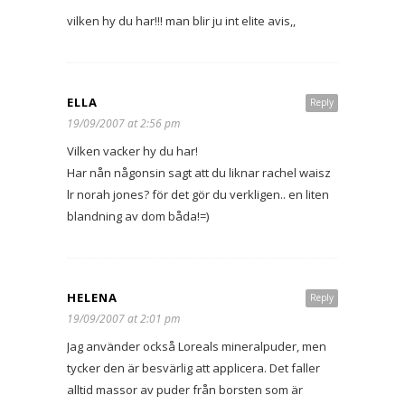
vilken hy du har!!! man blir ju int elite avis,,
ELLA
Reply
19/09/2007 at 2:56 pm
Vilken vacker hy du har!
Har nån någonsin sagt att du liknar rachel waisz
lr norah jones? för det gör du verkligen.. en liten
blandning av dom båda!=)
HELENA
Reply
19/09/2007 at 2:01 pm
Jag använder också Loreals mineralpuder, men
tycker den är besvärlig att applicera. Det faller
alltid massor av puder från borsten som är