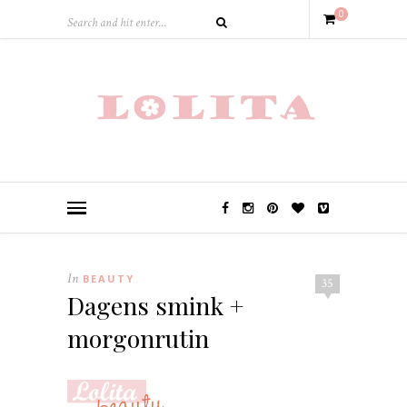
0
In
BEAUTY
35
Dagens smink +
morgonrutin