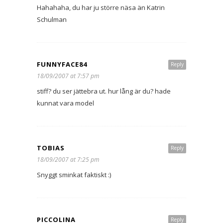
Hahahaha, du har ju större näsa än Katrin
Schulman
FUNNYFACE84
Reply
18/09/2007 at 7:57 pm
stiff? du ser jättebra ut. hur lång är du? hade
kunnat vara model
TOBIAS
Reply
18/09/2007 at 7:25 pm
Snyggt sminkat faktiskt :)
PICCOLINA
Reply