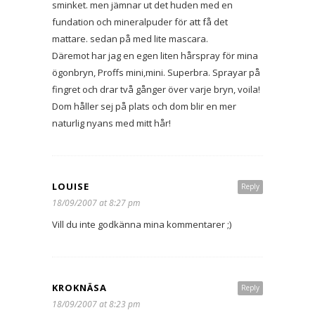
sminket. men jämnar ut det huden med en
fundation och mineralpuder för att få det
mattare. sedan på med lite mascara.
Däremot har jag en egen liten hårspray för mina
ögonbryn, Proffs mini,mini. Superbra. Sprayar på
fingret och drar två gånger över varje bryn, voila!
Dom håller sej på plats och dom blir en mer
naturlig nyans med mitt hår!
LOUISE
Reply
18/09/2007 at 8:27 pm
Vill du inte godkänna mina kommentarer ;)
KROKNÄSA
Reply
18/09/2007 at 8:23 pm