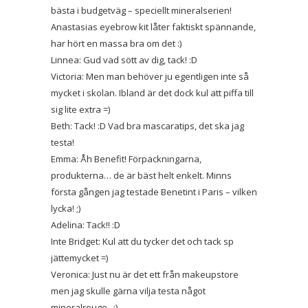
bästa i budgetväg – speciellt mineralserien!
Anastasias eyebrow kit låter faktiskt spännande,
har hört en massa bra om det :)
Linnea: Gud vad sött av dig, tack! :D
Victoria: Men man behöver ju egentligen inte så
mycket i skolan. Ibland är det dock kul att piffa till
sig lite extra =)
Beth: Tack! :D Vad bra mascaratips, det ska jag
testa!
Emma: Åh Benefit! Förpackningarna,
produkterna… de är bäst helt enkelt. Minns
första gången jag testade Benetint i Paris – vilken
lycka! ;)
Adelina: Tack!! :D
Inte Bridget: Kul att du tycker det och tack sp
jättemycket =)
Veronica: Just nu är det ett från makeupstore
men jag skulle gärna vilja testa något
mineralrouge.. :)