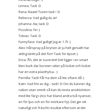
Linnea: Tack :D
Rana: Naaw! Tusen tack ! :D
Rebecca: Vad gullig du är!
Johanna: Aw, tack :D
Piccolina: Fin :)
Tobias: Tack :D
Funnyface: Vad gulligt! Jag är 1.75 :)
Alex: Hårspray på brynen är ju helt genialt! Har
aldrig tänkt på det förr! Tack för tipset :)
Erica: Åh, det är suveränt! Det ligger i en smart
liten burk där borsten sitter på locket och locket
har en extra plasthylsa.. :)
Pernilla: Tack! Får ha dem så lite oftare då :)
Katri: Vad fint av dig – tack! :D Om du känner dig
naken utan smink så kan du testa ansiktslotion
med lite färg i (Aco har bland andra två nyanser,
en för ljus och en för mörkare hy). Det ger ett
naturligt och fräscht resultat eftersom at det