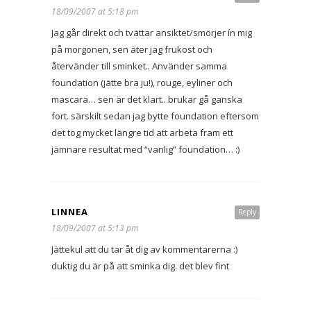
18/09/2007 at 5:18 pm
Jag går direkt och tvättar ansiktet/smörjer ín mig
på morgonen, sen äter jag frukost och
återvänder till sminket.. Använder samma
foundation (jätte bra ju!), rouge, eyliner och
mascara… sen är det klart.. brukar gå ganska
fort. särskilt sedan jag bytte foundation eftersom
det tog mycket längre tid att arbeta fram ett
jämnare resultat med “vanlig” foundation… :)
LINNEA
Reply
18/09/2007 at 5:13 pm
Jättekul att du tar åt dig av kommentarerna :)
duktig du är på att sminka dig. det blev fint