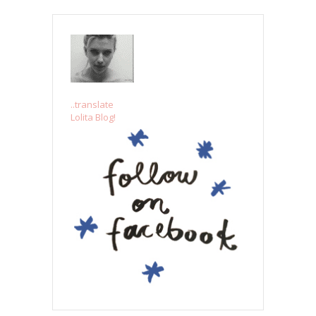
..translate
Lolita Blog!