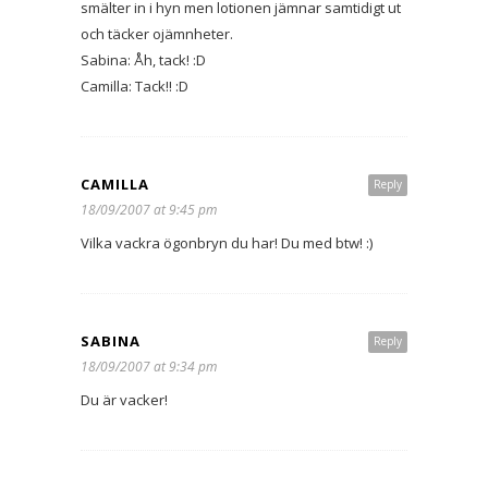
smälter in i hyn men lotionen jämnar samtidigt ut
och täcker ojämnheter.
Sabina: Åh, tack! :D
Camilla: Tack!! :D
CAMILLA
Reply
18/09/2007 at 9:45 pm
Vilka vackra ögonbryn du har! Du med btw! :)
SABINA
Reply
18/09/2007 at 9:34 pm
Du är vacker!