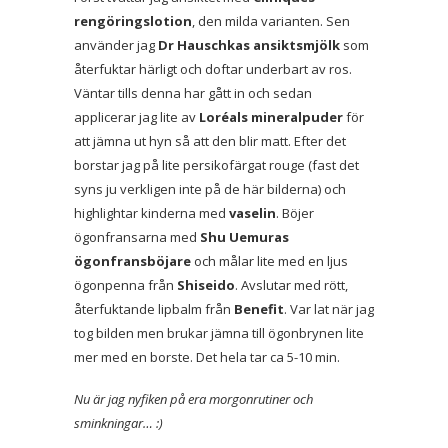
rengöringslotion
, den milda varianten. Sen
använder jag
Dr Hauschkas ansiktsmjölk
som
återfuktar härligt och doftar underbart av ros.
Väntar tills denna har gått in och sedan
applicerar jag lite av
Loréals mineralpuder
för
att jämna ut hyn så att den blir matt. Efter det
borstar jag på lite persikofärgat rouge (fast det
syns ju verkligen inte på de här bilderna) och
highlightar kinderna med
vaselin
. Böjer
ögonfransarna med
Shu Uemuras
ögonfransböjare
och målar lite med en ljus
ögonpenna från
Shiseido
. Avslutar med rött,
återfuktande lipbalm från
Benefit
. Var lat när jag
tog bilden men brukar jämna till ögonbrynen lite
mer med en borste. Det hela tar ca 5-10 min.
Nu är jag nyfiken på era morgonrutiner och
sminkningar… :)