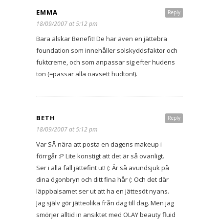
EMMA
Reply
18/09/2007 at 5:12 pm
Bara älskar Benefit! De har även en jättebra
foundation som innehåller solskyddsfaktor och
fuktcreme, och som anpassar sig efter hudens
ton (=passar alla oavsett hudton!).
BETH
Reply
18/09/2007 at 5:12 pm
Var SÅ nära att posta en dagens makeup i
förrgår :P Lite konstigt att det är så ovanligt.
Ser i alla fall jättefint ut! (: Är så avundsjuk på
dina ögonbryn och ditt fina hår (: Och det där
läppbalsamet ser ut att ha en jättesöt nyans.
Jag själv gör jätteolika från dag till dag. Men jag
smörjer alltid in ansiktet med OLAY beauty fluid