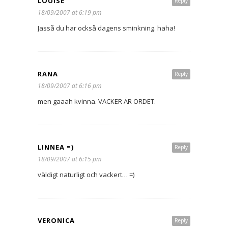
LOUISE
Reply
18/09/2007 at 6:19 pm
Jasså du har också dagens sminkning. haha!
RANA
Reply
18/09/2007 at 6:16 pm
men gaaah kvinna. VACKER ÄR ORDET.
LINNEA =)
Reply
18/09/2007 at 6:15 pm
väldigt naturligt och vackert… =)
VERONICA
Reply