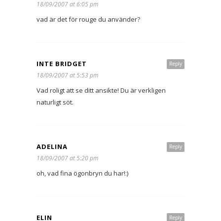
18/09/2007 at 6:05 pm
vad är det för rouge du använder?
INTE BRIDGET
Reply
18/09/2007 at 5:53 pm
Vad roligt att se ditt ansikte! Du är verkligen
naturligt söt.
ADELINA
Reply
18/09/2007 at 5:20 pm
oh, vad fina ögonbryn du har!:)
ELIN
Reply