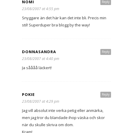
NOMI
Reply
23/08/2007 at 4:55 pm
Snyggare än det här kan det inte bli. Precis min
stil! Superduper bra blogg by the way!
DONNASANDRA
Reply
23/08/2007 at 4:40 pm
Ja såååå läckert!
POKIE
Reply
23/08/2007 at 4:29 pm
Jag vill absolut inte verka petig eller anmärka,
men jag tror du blandade ihop väska och skor
när du skulle skriva om dom.
Kram!