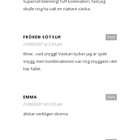
Supersöt klänning! Tuff komination, fast jag
skulle nog ha valt en nättare väska..
FRÖKEN SÖTSUR
Reply
23/08/2007 at 5:54 pm
Wow…vad snyggt! Väskan tycker jag är sjukt
snygg, men kombinationen var nog snyggast i det
här fallet.
EMMA
Reply
23/08/2007 at 5:05 pm
älskar verkligen skorna