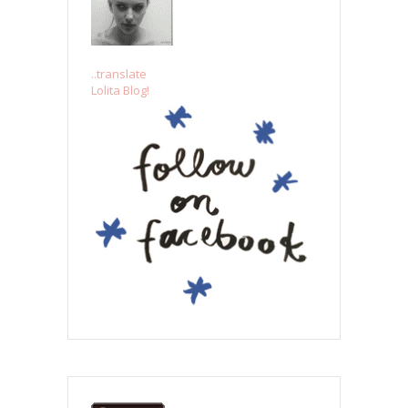
..translate
Lolita Blog!