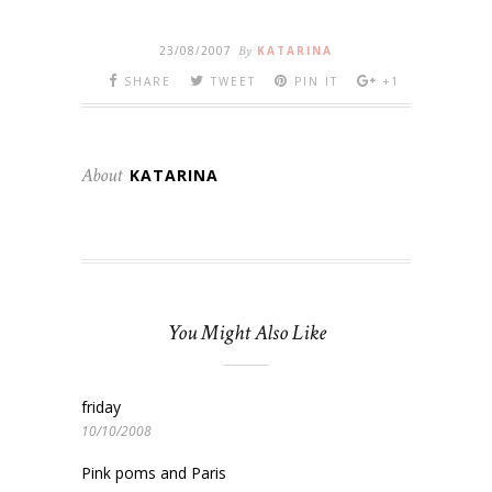
23/08/2007
By
KATARINA
SHARE
TWEET
PIN IT
+1
About
KATARINA
You Might Also Like
friday
10/10/2008
Pink poms and Paris