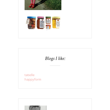
Blogs I like:
tatielle
happyform