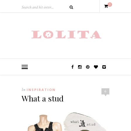
0
In
INSPIRATION
6
What a stud