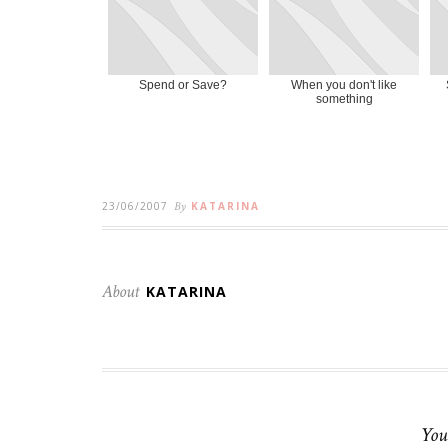
Spend or Save?
When you don't like
something
23/06/2007
By
KATARINA
About
KATARINA
You