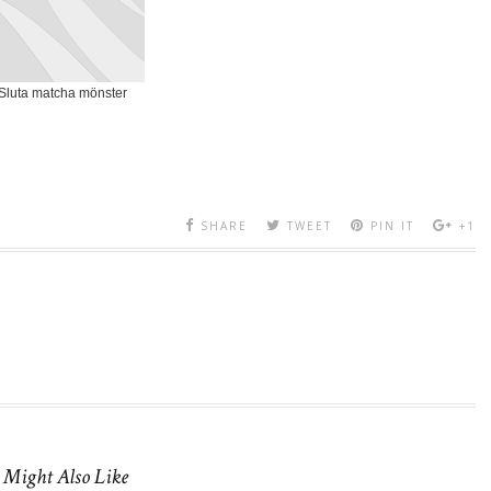
Sluta matcha mönster
SHARE
TWEET
PIN IT
+1
 Might Also Like