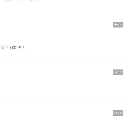
Reply
t snyggt ut ;)
Reply
Reply