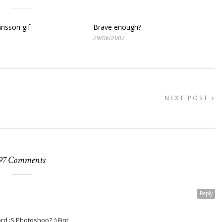
ansson gif
Brave enough?
29/06/2007
NEXT POST
97 Comments
Reply
 :S Photoshop? :) Fint.