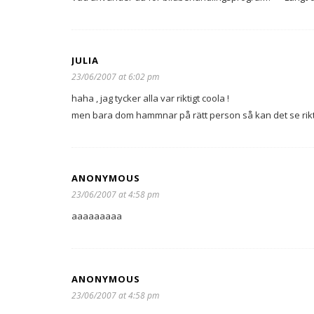
JULIA
23/06/2007 at 6:02 pm
haha , jag tycker alla var riktigt coola !
men bara dom hammnar på rätt person så kan det se riktig
ANONYMOUS
23/06/2007 at 4:58 pm
aaaaaaaaa
ANONYMOUS
23/06/2007 at 4:58 pm