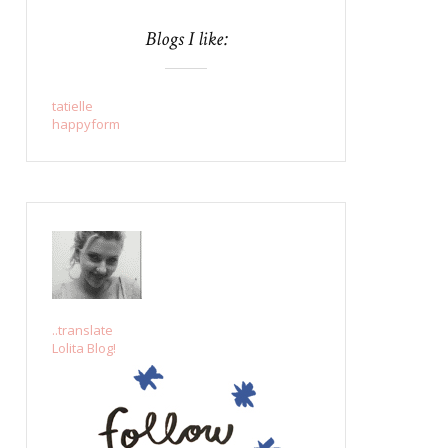
Blogs I like:
tatielle
happyform
..translate
Lolita Blog!