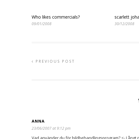
Who likes commercials?
scarlett joh
09/01/2008
30/12/2008
PREVIOUS POST
ANNA
23/06/2007 at 9:12 pm
Vad använder du för bildbehandlingsprogram? <- Långt ord