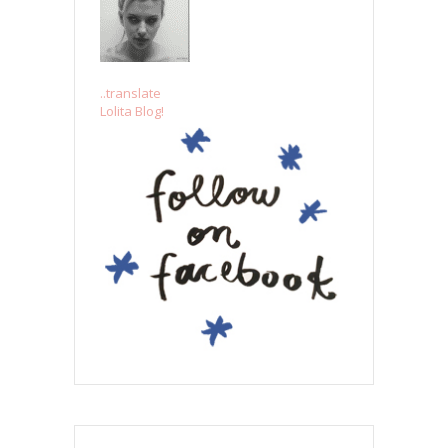
..translate
Lolita Blog!