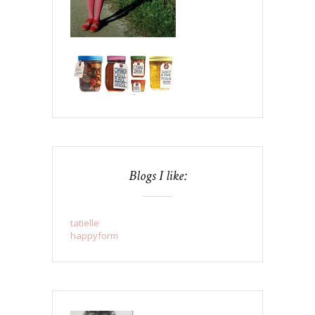
Blogs I like:
tatielle
happyform