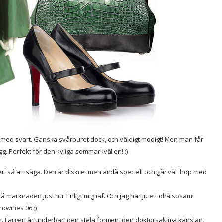
 med svart. Ganska svårburet dock, och väldigt modigt! Men man får
gg. Perfekt för den kyliga sommarkvällen! :)
r' så att säga. Den är diskret men ändå speciell och går väl ihop med
 marknaden just nu. Enligt mig iaf. Och jag har ju ett ohälsosamt
ownies 06 ;)
n. Färgen är underbar, den stela formen, den doktorsaktiga känslan,