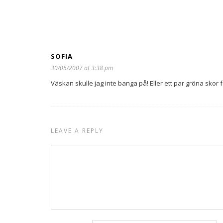
SOFIA
30/05/2007 at 3:38 pm
Väskan skulle jag inte banga på! Eller ett par gröna skor f
LEAVE A REPLY