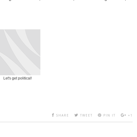
Let's get political!
SHARE
TWEET
PIN IT
+1