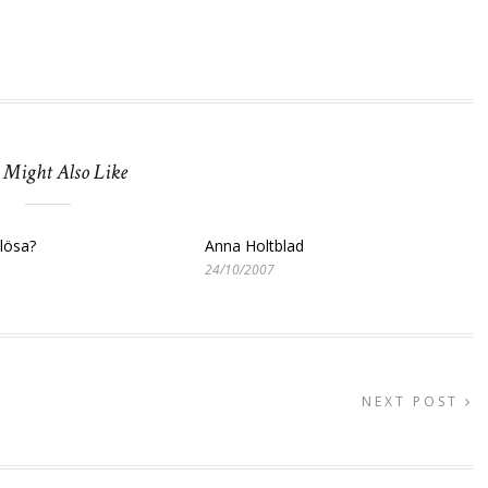
 Might Also Like
slösa?
Anna Holtblad
24/10/2007
NEXT POST