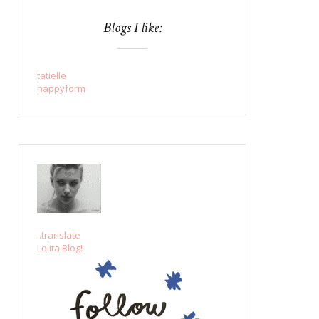
Blogs I like:
tatielle
happyform
..translate
Lolita Blog!