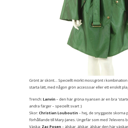
Grönt är skönt… Speciellt mörkt mossgrönt i kombination
starta lätt, med någon grön accessoar eller ett enskilt pla
Trench:
Lanvin
– den här gröna nyansen är en bra 'starte
andra färger – speciellt svart :)
Skor:
Christian Louboutin
– hej, de snyggaste skorna på
förhållande till Mary-Janes. Ungefär som med 7elevens br
Väska:
Zac Posen
– älskar, älskar, älskar den här väska