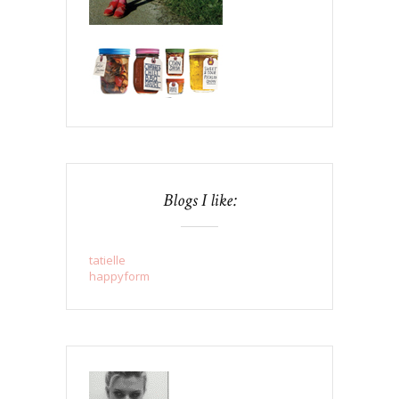
Blogs I like:
tatielle
happyform