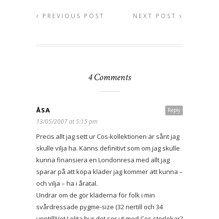
PREVIOUS POST
NEXT POST
4 Comments
ÅSA
Reply
13/05/2007 at 5:15 pm
Precis allt jag sett ur Cos-kollektionen är sånt jag
skulle vilja ha. Känns definitivt som om jag skulle
kunna finansiera en Londonresa med allt jag
sparar på att köpa kläder jag kommer att kunna –
och vilja – ha i åratal.
Undrar om de gör kläderna för folk i min
svårdressade pygme-size (32 nertill och 34
upptill)Vet Lolita hur det ser ut med Cos storlekar?