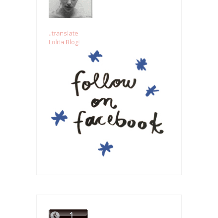
..translate
Lolita Blog!