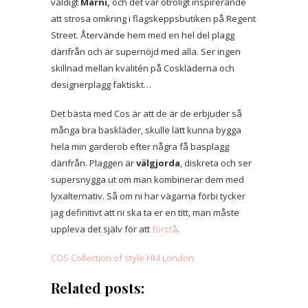
väldigt
Marni,
och det var otroligt inspirerande
att strosa omkring i flagskeppsbutiken på Regent
Street. Återvände hem med en hel del plagg
därifrån och är supernöjd med alla. Ser ingen
skillnad mellan kvalitén på Coskläderna och
designerplagg faktiskt…
Det bästa med Cos är att de är de erbjuder så
många bra baskläder, skulle lätt kunna bygga
hela min garderob efter några få basplagg
därifrån. Plaggen är
välgjorda
, diskreta och ser
supersnygga ut om man kombinerar dem med
lyxalternativ. Så om ni har vägarna förbi tycker
jag definitivt att ni ska ta er en titt, man måste
uppleva det själv för att
förstå
.
COS
Collection of style
HM
London
Related posts: