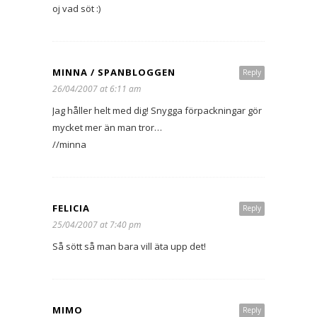
oj vad söt :)
MINNA / SPANBLOGGEN
Reply
26/04/2007 at 6:11 am
Jag håller helt med dig! Snygga förpackningar gör
mycket mer än man tror…
//minna
FELICIA
Reply
25/04/2007 at 7:40 pm
Så sött så man bara vill äta upp det!
MIMO
Reply