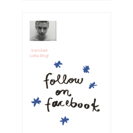
..translate
Lolita Blog!