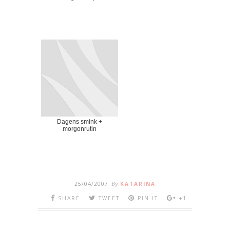
Dagens smink +
morgonrutin
25/04/2007
By
KATARINA
SHARE
TWEET
PIN IT
+1