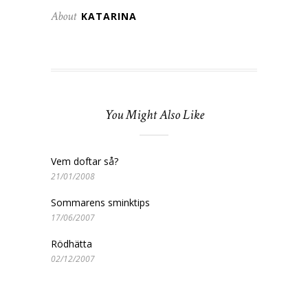
About
KATARINA
You Might Also Like
Vem doftar så?
21/01/2008
Sommarens sminktips
17/06/2007
Rödhätta
02/12/2007