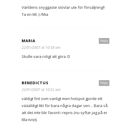
Världens snyggaste stövlar ute för försäljning!!
Ta en titt :) /Mia
MARIA
Reply
22/01/2007 at 10:58 am
Skulle vara roligt att göra :D
BENEDICTUS
Reply
22/01/2007 at 10:52 am
väldigt fint som vanligt men hotspot gjorde ett
väääldigt likt för bara några dagar sen… Bara så
att det inte blir favorit i repris (nu syftar jag på er
lilla tvist).