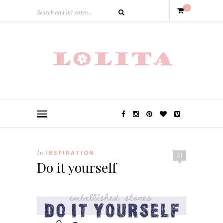
0
In
INSPIRATION
21
Do it yourself