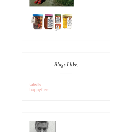
Blogs I like:
tatielle
happyform