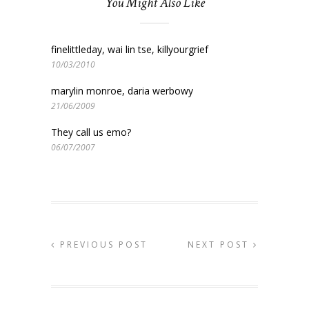
You Might Also Like
finelittleday, wai lin tse, killyourgrief
10/03/2010
marylin monroe, daria werbowy
21/06/2009
They call us emo?
06/07/2007
PREVIOUS POST
NEXT POST