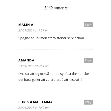
21 Comments
MALIN A
Reply
23/01/2007 at 9:57 pm
Speglar är urk men stora stenar sehr schön
AMANDA
Reply
23/01/2007 at 8:51 am
Önskar att jag också kunde sy, fast där kanske
det bara gäller att vara bra på att klistra! =)
CHRIS &AMP;EMMA
Reply
23/01/2007 at 1:49 am