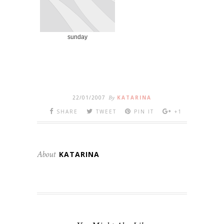
sunday
22/01/2007
By
KATARINA
SHARE
TWEET
PIN IT
+1
About
KATARINA