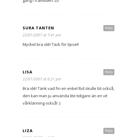
gång i framtiden :D)
SURA TANTEN
Reply
22/01/2007 at 7:41 pm
Mycket bra idé! Tack för tipset!
LISA
Reply
22/01/2007 at 6:21 pm
Bra idé! Tänk vad fin en enkel lbd skulle bli också,
den kan man ju använda lite tidigare än en vit
vårklänning också! :)
LIZA
Reply