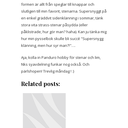
formen är allt från speglar till knappar och
slutligen till min favorit, stenarna. Supersnyggt på
en enkel gräddvit sidenklänning i sommar, tänk
stora vita strass-stenar påsydda (eller
påklistrade, hur gör man? haha). Kan ju tänka mig
hur min pysselbok skulle bli succé "Supersnygg
klänning, men hur syr man?!"….
Aja, kolla in Panduro hobby för stenar och lim,
Nks syavdelning funkar nog också. Och
pärlshopen! Trevlig måndag ! :)
Related posts: