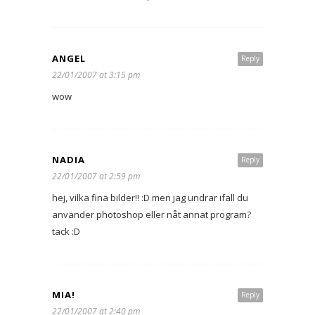
ANGEL
Reply
22/01/2007 at 3:15 pm
wow
NADIA
Reply
22/01/2007 at 2:59 pm
hej, vilka fina bilder!! :D men jag undrar ifall du
använder photoshop eller nåt annat program?
tack :D
MIA!
Reply
22/01/2007 at 2:40 pm