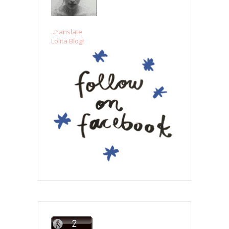
..translate
Lolita Blog!