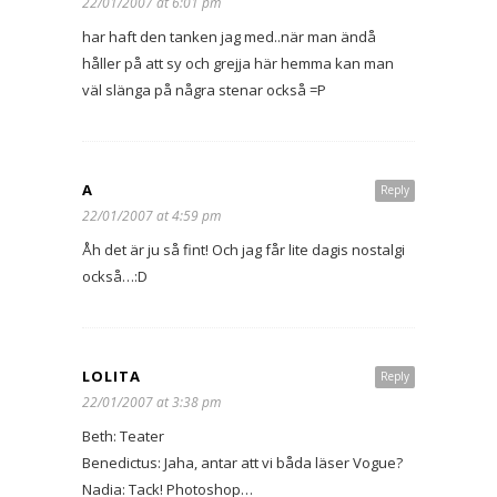
22/01/2007 at 6:01 pm
har haft den tanken jag med..när man ändå
håller på att sy och grejja här hemma kan man
väl slänga på några stenar också =P
A
Reply
22/01/2007 at 4:59 pm
Åh det är ju så fint! Och jag får lite dagis nostalgi
också…:D
LOLITA
Reply
22/01/2007 at 3:38 pm
Beth: Teater
Benedictus: Jaha, antar att vi båda läser Vogue?
Nadia: Tack! Photoshop…