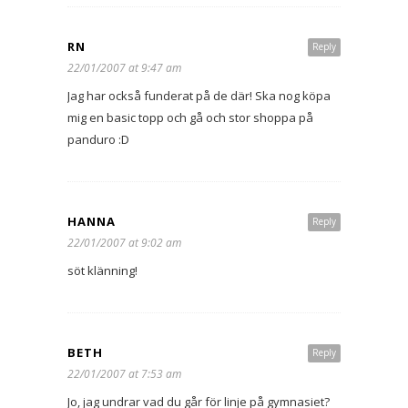
RN
Reply
22/01/2007 at 9:47 am
Jag har också funderat på de där! Ska nog köpa
mig en basic topp och gå och stor shoppa på
panduro :D
HANNA
Reply
22/01/2007 at 9:02 am
söt klänning!
BETH
Reply
22/01/2007 at 7:53 am
Jo, jag undrar vad du går för linje på gymnasiet?