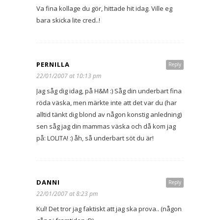
Va fina kollage du gör, hittade hit idag. Ville eg
bara skicka lite cred..!
PERNILLA
Reply
22/01/2007 at 10:13 pm
Jag såg dig idag, på H&M :) Såg din underbart fina
röda väska, men märkte inte att det var du (har
alltid tänkt dig blond av någon konstig anledning)
sen såg jag din mammas väska och då kom jag
på: LOLITA! :) åh, så underbart söt du är!
DANNI
Reply
22/01/2007 at 8:23 pm
Kul! Det tror jag faktiskt att jag ska prova.. (någon