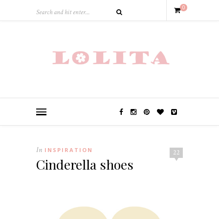
0
In
INSPIRATION
22
Cinderella shoes