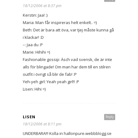
18/12/2006 at 8:37 pm
Kerstin: Jaa! :)
Maria: Man får inspireras helt enkelt.. =)
Beth: Det är bara att öva, var tjej måste kunna gå
i klackar! :D
–: Jaa du :P
Marie: Hihihi =)
Fashionable gossip: Äsch vad svensk, de är inte
alls för blingade! Om man har dem till en stilren
outfit i övrigt så blir de fab! :P
Yeh-yeh girl: Yeah yeah girl!! :P
Lisen: Hihi =)
LISEN
Reply
18/12/2006 at 8:11 pm
UNDERBARA!!! Kolla in hallonpure.webbblogg.se