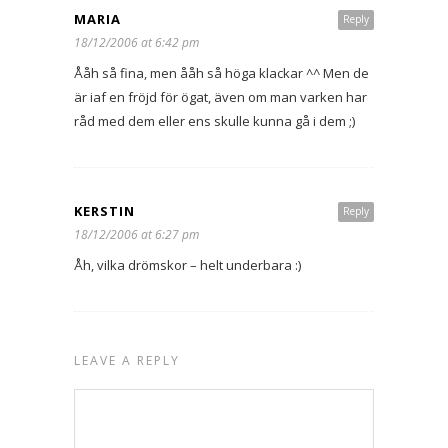
MARIA
Reply
18/12/2006 at 6:42 pm
Ååh så fina, men ååh så höga klackar ^^ Men de
är iaf en fröjd för ögat, även om man varken har
råd med dem eller ens skulle kunna gå i dem ;)
KERSTIN
Reply
18/12/2006 at 6:27 pm
Åh, vilka drömskor – helt underbara :)
LEAVE A REPLY