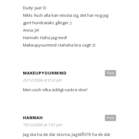
Dudy: Jaa! :D
Nikki: Äsch alla kan missta sig, det har nog jag
gjort hundrataks gånger ;)
Anna: JA!
Hannah: Haha jag med!
Makeupyourmind: Hahaha bra sagt! :D
MAKEUPYOURMIND
Reply
20/12/2006 at 9:32 pm
Men usch vilka äckligt vackra skor!
HANNAH
Reply
19/12/2006 at 7:41 pm
Jag ska ha de där skorna. Jag MÅSTE ha de där