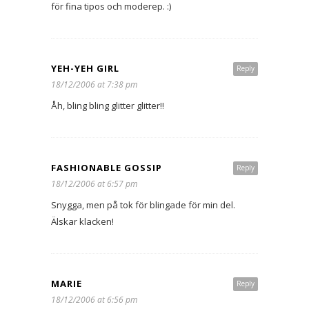
för fina tipos och moderep. :)
YEH-YEH GIRL
Reply
18/12/2006 at 7:38 pm
Åh, bling bling glitter glitter!!
FASHIONABLE GOSSIP
Reply
18/12/2006 at 6:57 pm
Snygga, men på tok för blingade för min del.
Älskar klacken!
MARIE
Reply
18/12/2006 at 6:56 pm