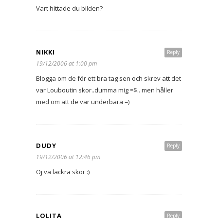
Vart hittade du bilden?
NIKKI
Reply
19/12/2006 at 1:00 pm
Blogga om de för ett bra tag sen och skrev att det
var Louboutin skor..dumma mig =$.. men håller
med om att de var underbara =)
DUDY
Reply
19/12/2006 at 12:46 pm
Oj va läckra skor :)
LOLITA
Reply