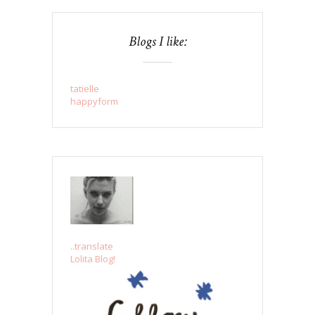
Blogs I like:
tatielle
happyform
..translate
Lolita Blog!