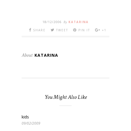
18/12/2006
By
KATARINA
SHARE
TWEET
PIN IT
+1
About
KATARINA
You Might Also Like
kids
09/02/2009