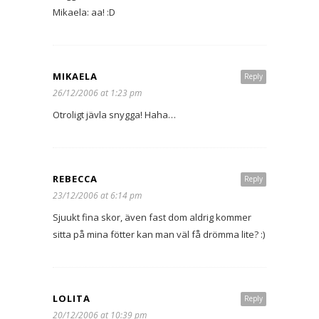
Mikaela: aa! :D
MIKAELA
Reply
26/12/2006 at 1:23 pm
Otroligt jävla snygga! Haha…
REBECCA
Reply
23/12/2006 at 6:14 pm
Sjuukt fina skor, även fast dom aldrig kommer
sitta på mina fötter kan man väl få drömma lite? :)
LOLITA
Reply
20/12/2006 at 10:39 pm