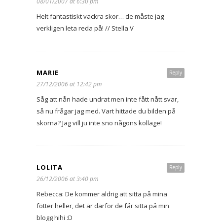
08/01/2007 at 6:30 pm
Helt fantastiskt vackra skor… de måste jag
verkligen leta reda på! // Stella V
MARIE
Reply
27/12/2006 at 12:42 pm
Såg att nån hade undrat men inte fått nått svar,
så nu frågar jag med. Vart hittade du bilden på
skorna? Jag vill ju inte sno någons kollage!
LOLITA
Reply
26/12/2006 at 3:40 pm
Rebecca: De kommer aldrig att sitta på mina
fötter heller, det är därför de får sitta på min
blogg hihi :D