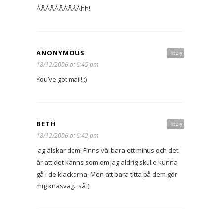
ÅÅÅÅÅÅÅÅÅÅhh!
ANONYMOUS
Reply
18/12/2006 at 6:45 pm
You’ve got mail! :)
BETH
Reply
18/12/2006 at 6:42 pm
Jag älskar dem! Finns väl bara ett minus och det
är att det känns som om jag aldrig skulle kunna
gå i de klackarna. Men att bara titta på dem gör
mig knäsvag.. så (: