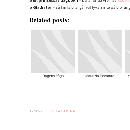
o En prinsessas dagbok 1
– bara för att vi vill se
Robert
o Gladiator
– så himla bra, går väl tyvärr inte på bio l
Related posts:
Dagens fråga
Maurizio Pecoraro
S
12/07/2006
By
KATARINA