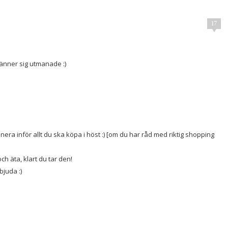
17
känner sig utmanade :)
anera inför allt du ska köpa i höst :) [om du har råd med riktig shopping
ch äta, klart du tar den!
bjuda :)