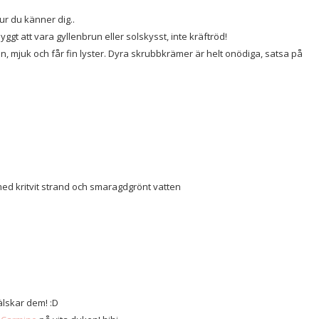
ur du känner dig..
yggt att vara gyllenbrun eller solskysst, inte kräftröd!
len, mjuk och får fin lyster. Dyra skrubbkrämer är helt onödiga, satsa på
med kritvit strand och smaragdgrönt vatten
älskar dem! :D