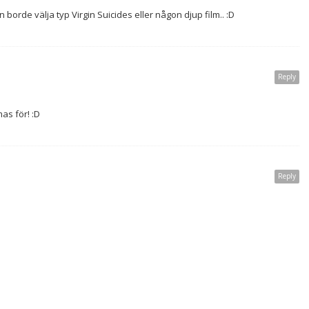
n borde välja typ Virgin Suicides eller någon djup film.. :D
Reply
as för! :D
Reply