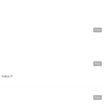
Reply
Reply
… haha :P
Reply