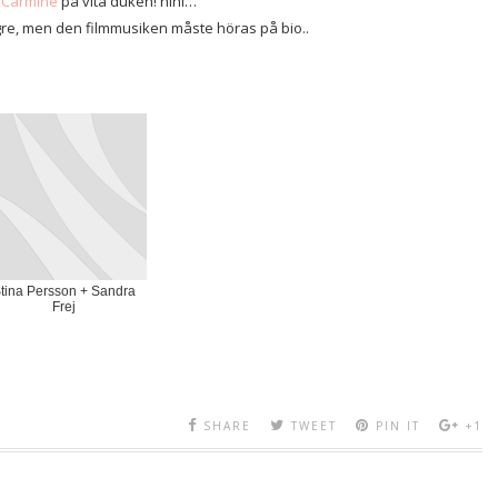
 Carmine
på vita duken! hihi…
ängre, men den filmmusiken måste höras på bio..
tina Persson + Sandra
Frej
SHARE
TWEET
PIN IT
+1