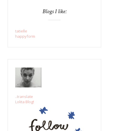
Blogs I like:
tatielle
happyform
..translate
Lolita Blog!