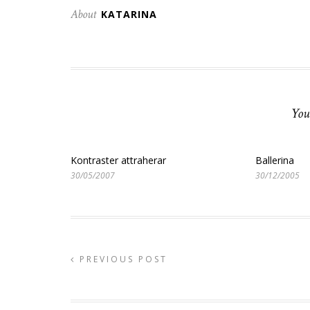
About
KATARINA
You
Kontraster attraherar
Ballerina
30/05/2007
30/12/2005
PREVIOUS POST