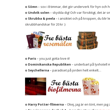
o Sömn
– sov i 8 timmar, det gör underverk för hyn och h
o Undvik solen
– skydda dig! Och var försiktigt, det är sn
o Skrubba & peela
– i ansiktet och på kroppen, du blir 
skrubbhandskar för 20 kr :)
o Paris
– you just gotta love it!
o Dominikanska Republiken
– underbart på lyxhotell 
o Seychellerna
– paradiset på jorden helt enkelt…
o Harry Potter-filmerna
– Okej, jag är en tönt, men jag 