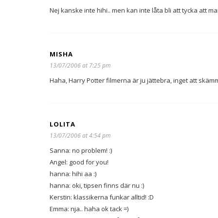
Nej kanske inte hihi.. men kan inte låta bli att tycka att ma
MISHA
13/07/2006 at 7:25 pm
Haha, Harry Potter filmerna är ju jättebra, inget att skämm
LOLITA
13/07/2006 at 4:54 pm
Sanna: no problem! :)
Angel: good for you!
hanna: hihi aa :)
hanna: oki, tipsen finns där nu :)
Kerstin: klassikerna funkar alltid! :D
Emma: nja.. haha ok tack =)