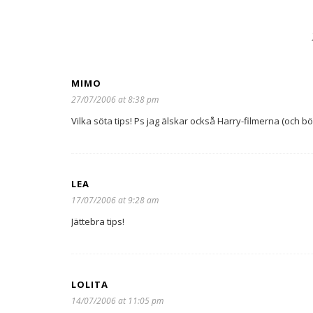
MIMO
27/07/2006 at 8:38 pm
Vilka söta tips! Ps jag älskar också Harry-filmerna (och bö
LEA
17/07/2006 at 9:28 am
Jättebra tips!
LOLITA
14/07/2006 at 11:05 pm