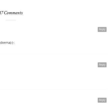
17 Comments
Reply
ckerna) (-:
Reply
Reply