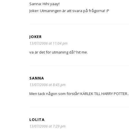
Sanna: Hihi yaay!
Joker: Utmaningen är att svara på frågorna! :P
JOKER
13/07/2006 at 11:04 pm
va är det för utmaning då? hit me.
SANNA
13/07/2006 at 8:45 pm
Men tack någon som förstår! KÄRLEK TILL HARRY POTTER
LOLITA
13/07/2006 at 7:29 pm