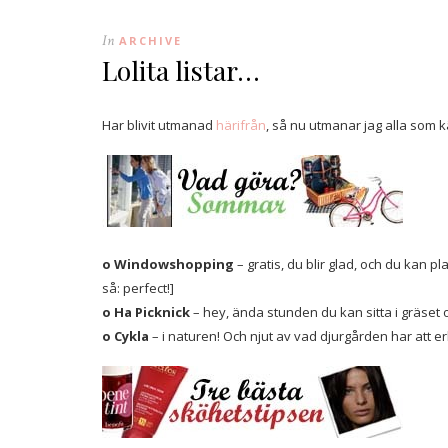
In
ARCHIVE
Lolita listar…
Har blivit utmanad
härifrån
, så nu utmanar jag alla som 
o
Windowshopping
– gratis, du blir glad, och du kan pl
så: perfect!]
o Ha Picknick
– hey, ända stunden du kan sitta i gräset o
o
Cykla
– i naturen! Och njut av vad djurgården har att er