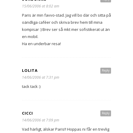
15/06/2006 at 8:02 am
Paris är min favvo-stad. Jag vill bo där och sitta på
oändliga caféer och skriva brev hem till mina
kompisar :) Brev ser så mkt mer sofistikerat ut än
en mobil.
Ha en underbar resa!
LOLITA
Reply
14/06/2006 at 7:31 pm
tack tack :)
CICCI
Reply
14/06/2006 at 7:09 pm
Vad härligt, älskar Paris!! Hoppas ni får en trevlig