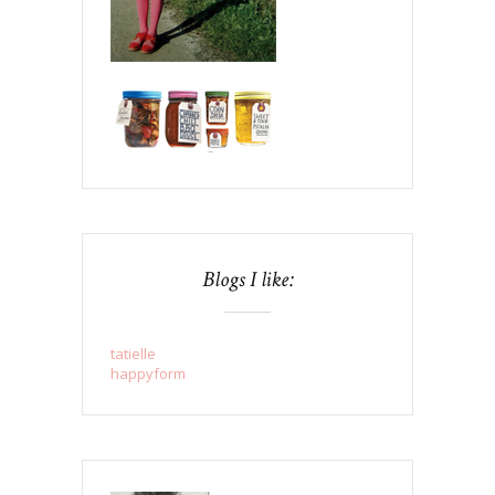
Blogs I like:
tatielle
happyform