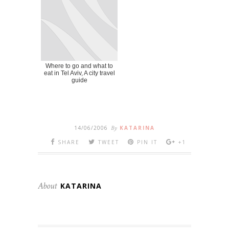
Where to go and what to
eat in Tel Aviv, A city travel
guide
14/06/2006
By
KATARINA
SHARE
TWEET
PIN IT
+1
About
KATARINA