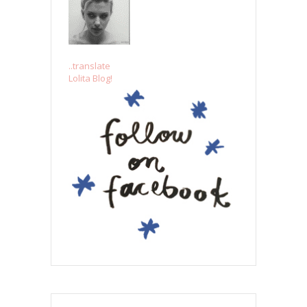
..translate
Lolita Blog!