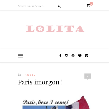
0
In
TRAVEL
7
Paris imorgon !