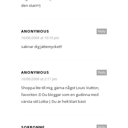
den stan!=)
ANONYMOUS
Reply
16/06/2006 at 10:10 pm
saknar dig jättemycket!!
ANONYMOUS
Reply
16/06/2006 at 2:17 pm
Shoppa lite till mig, gärna något Louis Vuitton,
favoriten :D Du bloggar som en gudinna med
värsta stil Lolita (: Du är helt klart bäst
SORBONNE
Reply