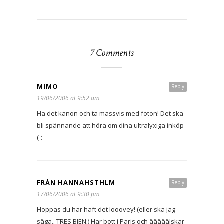
7 Comments
MIMO
Reply
19/06/2006 at 9:52 am
Ha det kanon och ta massvis med foton! Det ska
bli spännande att höra om dina ultralyxiga inköp
(-:
FRÅN HANNAHSTHLM
Reply
17/06/2006 at 9:30 pm
Hoppas du har haft det looovey! (eller ska jag
säga.. TRES BIEN;) Har bott i Paris och ääääälskar