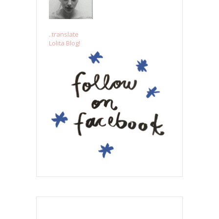
..translate
Lolita Blog!