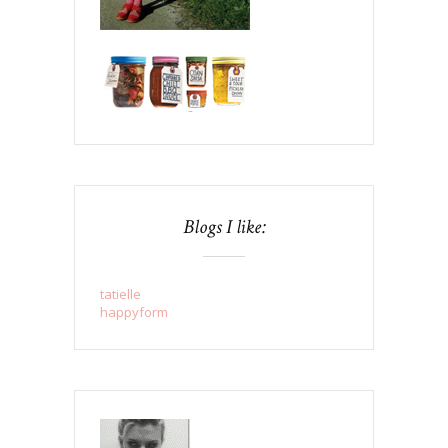
Blogs I like:
tatielle
happyform