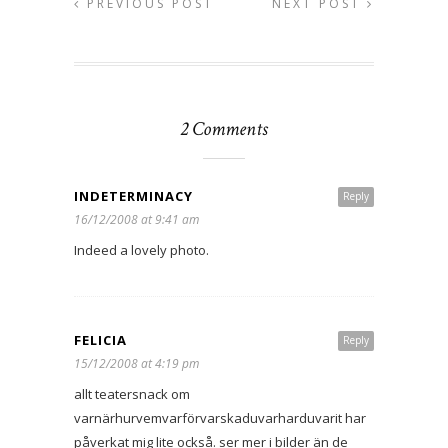
PREVIOUS POST
NEXT POST
2 Comments
INDETERMINACY
Reply
16/12/2008 at 9:41 am
Indeed a lovely photo.
FELICIA
Reply
15/12/2008 at 4:19 pm
allt teatersnack om
varnärhurvemvarförvarskaduvarharduvarit har
påverkat mig lite också. ser mer i bilder än de