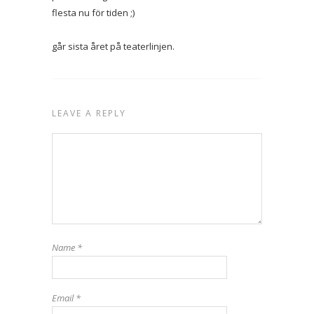
flesta nu för tiden ;)
går sista året på teaterlinjen.
LEAVE A REPLY
Name
*
Email
*