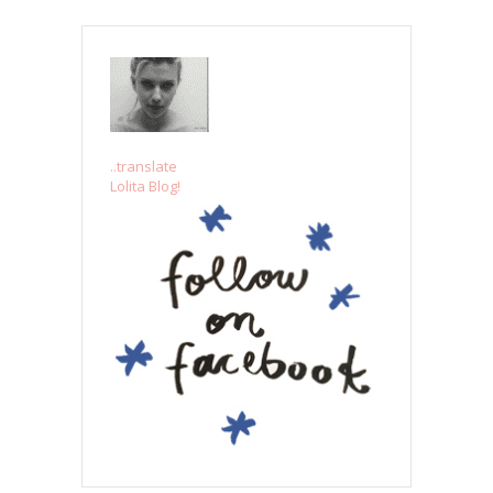
..translate
Lolita Blog!