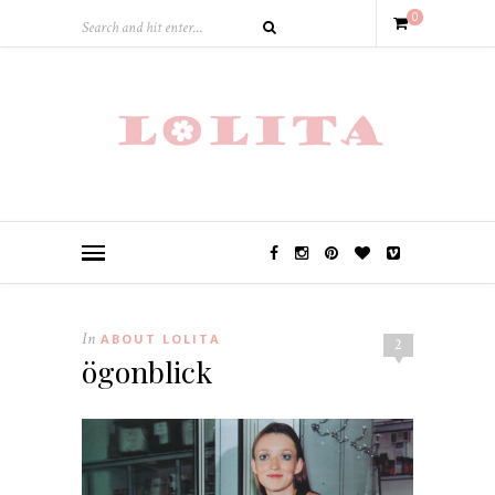
0
In
ABOUT LOLITA
2
ögonblick