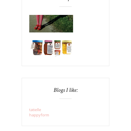
Blogs I like:
tatielle
happyform