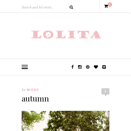
0
In
MODE
8
autumn