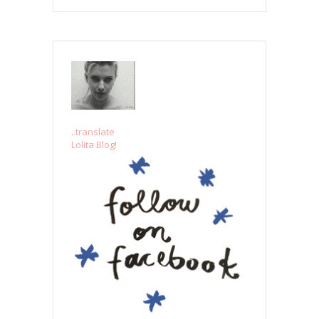
..translate
Lolita Blog!