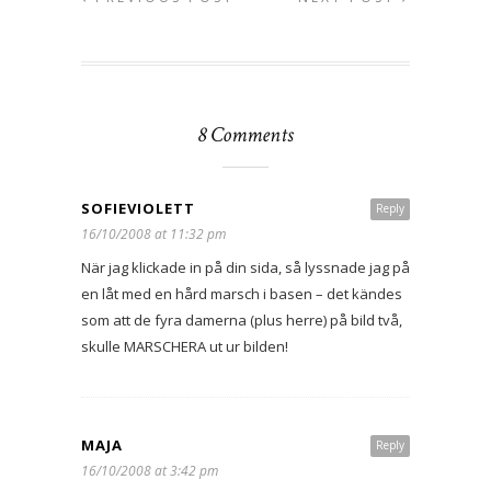
8 Comments
SOFIEVIOLETT
Reply
16/10/2008 at 11:32 pm
När jag klickade in på din sida, så lyssnade jag på
en låt med en hård marsch i basen – det kändes
som att de fyra damerna (plus herre) på bild två,
skulle MARSCHERA ut ur bilden!
MAJA
Reply
16/10/2008 at 3:42 pm