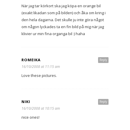
När jag tar körkort ska jag köpa en orange bil
(exakt likadan som på bilden) och åka om kring i
den hela dagarna. Det skulle ju inte göra något
om någon lyckades ta en fin bild på mig när jag
klivier ur min fina organga bil :) haha
ROMEIKA
Reply
16/10/2008 at 11:15 am
Love these pictures.
NIKI
Reply
16/10/2008 at 10:15 am
nice ones!