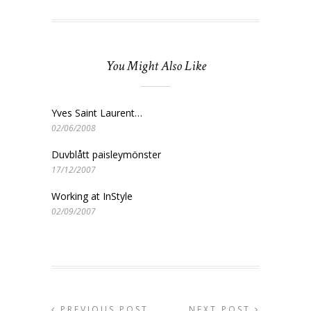
You Might Also Like
Yves Saint Laurent…
02/06/2008
Duvblått paisleymönster
17/12/2007
Working at InStyle
02/09/2007
PREVIOUS POST
NEXT POST