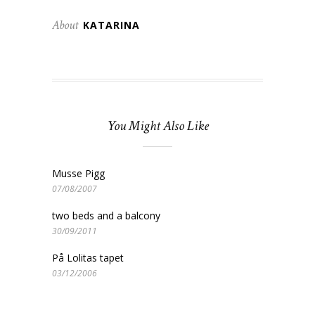
About
KATARINA
You Might Also Like
Musse Pigg
07/08/2007
two beds and a balcony
30/09/2011
På Lolitas tapet
03/12/2006