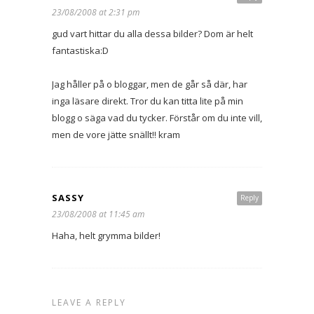
23/08/2008 at 2:31 pm
gud vart hittar du alla dessa bilder? Dom är helt
fantastiska:D
Jag håller på o bloggar, men de går så där, har
inga läsare direkt. Tror du kan titta lite på min
blogg o säga vad du tycker. Förstår om du inte vill,
men de vore jätte snällt!! kram
SASSY
Reply
23/08/2008 at 11:45 am
Haha, helt grymma bilder!
LEAVE A REPLY