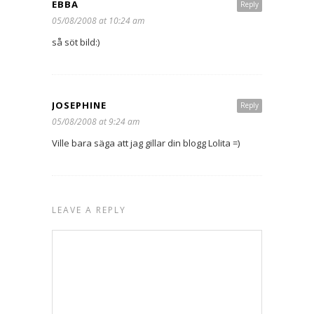
EBBA
Reply
05/08/2008 at 10:24 am
så söt bild:)
JOSEPHINE
Reply
05/08/2008 at 9:24 am
Ville bara säga att jag gillar din blogg Lolita =)
LEAVE A REPLY