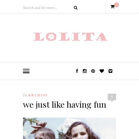
0
In
ARCHIVE
9
we just like having fun