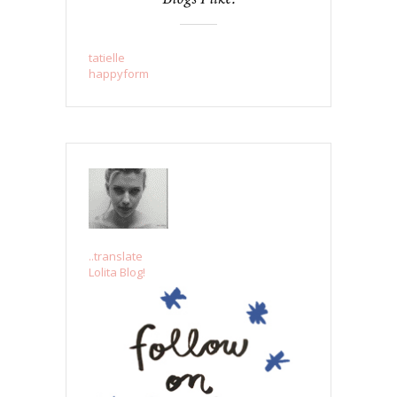
tatielle
happyform
..translate
Lolita Blog!