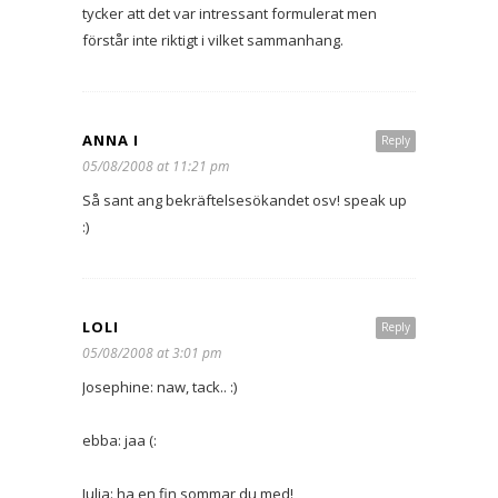
tycker att det var intressant formulerat men
förstår inte riktigt i vilket sammanhang.
ANNA I
Reply
05/08/2008 at 11:21 pm
Så sant ang bekräftelsesökandet osv! speak up
:)
LOLI
Reply
05/08/2008 at 3:01 pm
Josephine: naw, tack.. :)
ebba: jaa (:
Julia: ha en fin sommar du med!