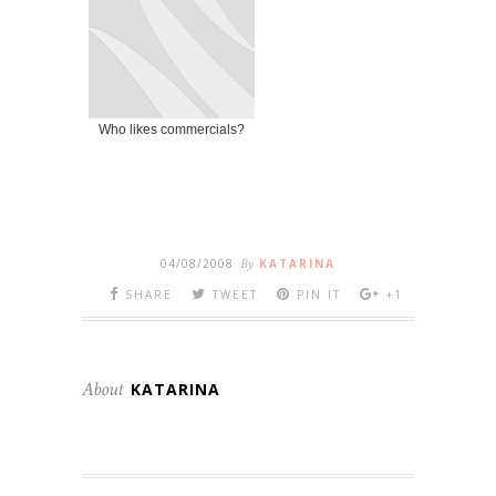
Who likes commercials?
04/08/2008
By
KATARINA
SHARE
TWEET
PIN IT
+1
About
KATARINA