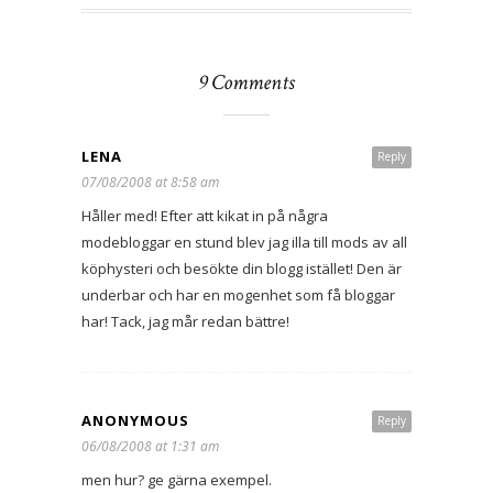
9 Comments
LENA
Reply
07/08/2008 at 8:58 am
Håller med! Efter att kikat in på några
modebloggar en stund blev jag illa till mods av all
köphysteri och besökte din blogg istället! Den är
underbar och har en mogenhet som få bloggar
har! Tack, jag mår redan bättre!
ANONYMOUS
Reply
06/08/2008 at 1:31 am
men hur? ge gärna exempel.