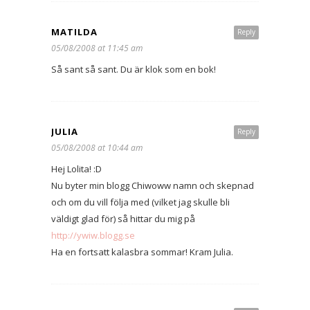
MATILDA
Reply
05/08/2008 at 11:45 am
Så sant så sant. Du är klok som en bok!
JULIA
Reply
05/08/2008 at 10:44 am
Hej Lolita! :D
Nu byter min blogg Chiwoww namn och skepnad
och om du vill följa med (vilket jag skulle bli
väldigt glad för) så hittar du mig på
http://ywiw.blogg.se
Ha en fortsatt kalasbra sommar! Kram Julia.