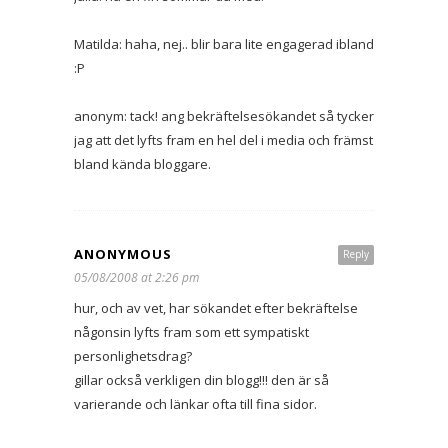
Matilda: haha, nej.. blir bara lite engagerad ibland
:P
anonym: tack! ang bekräftelsesökandet så tycker
jag att det lyfts fram en hel del i media och främst
bland kända bloggare.
ANONYMOUS
Reply
05/08/2008 at 2:26 pm
hur, och av vet, har sökandet efter bekräftelse
någonsin lyfts fram som ett sympatiskt
personlighetsdrag?
gillar också verkligen din blogg!!! den är så
varierande och länkar ofta till fina sidor.