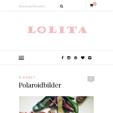
0
In
KONST
0
Polaroidbilder