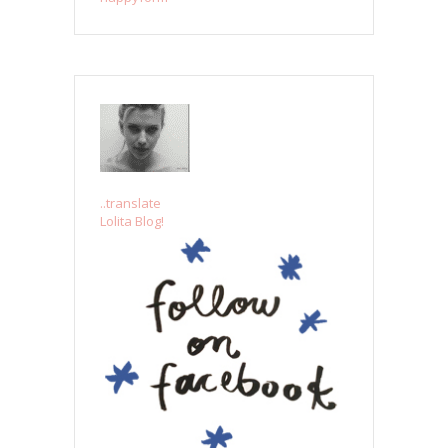
..translate
Lolita Blog!