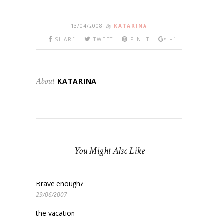
13/04/2008
By
KATARINA
SHARE
TWEET
PIN IT
+1
About
KATARINA
You Might Also Like
Brave enough?
29/06/2007
the vacation