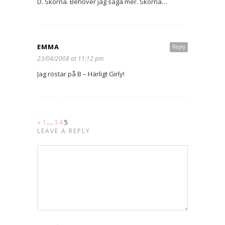
D. Skorna. Behöver jag säga mer. Skorna…
EMMA
Reply
23/04/2008 at 11:12 pm
Jag röstar på B – Härligt Girly!
«
1
…
3
4
5
LEAVE A REPLY