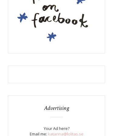
Advertising
Your Ad here?
Email me:
katarina@lolitas.se