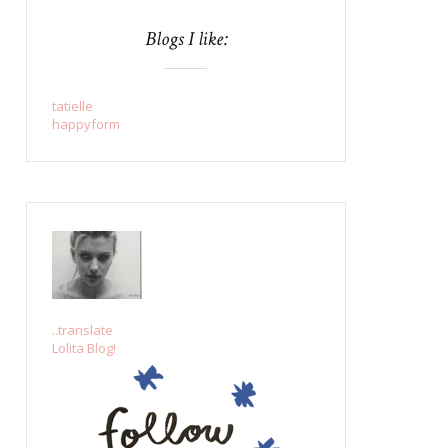
Blogs I like:
tatielle
happyform
..translate
Lolita Blog!