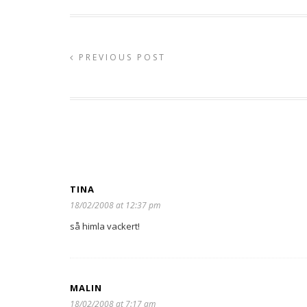
PREVIOUS POST
TINA
18/02/2008 at 12:37 pm
så himla vackert!
MALIN
18/02/2008 at 7:17 am