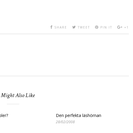
SHARE
TWEET
PIN IT
+1
 Might Also Like
bler?
Den perfekta läshörnan
28/02/2008