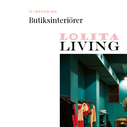
In
INREDNING
Butiksinteriörer