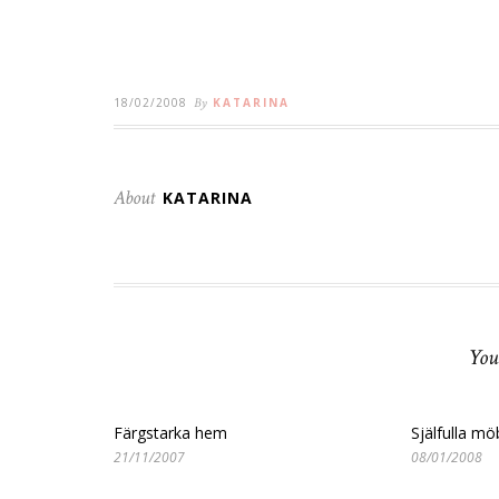
18/02/2008
By
KATARINA
About
KATARINA
You
Färgstarka hem
Själfulla mö
21/11/2007
08/01/2008